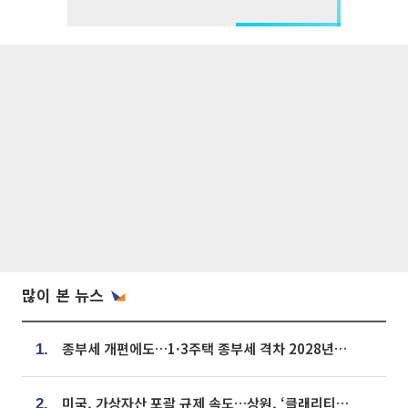
많이 본 뉴스
종부세 개편에도…1·3주택 종부세 격차 2028년부터 확대
1.
미국, 가상자산 포괄 규제 속도…상원, ‘클래리티법’ 9월 절차투표 추진
2.