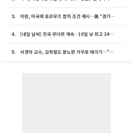
이란, 미국에 호르무즈 합의 조건 제시…美 “경기 아직 안 끝나” [종합]
3.
[내일 날씨] 전국 무더위 계속…10일 낮 최고 34도 육박
4.
서경덕 교수, 김희철도 분노한 거꾸로 태극기⋯"엉터리는 아냐, 아쉬울 뿐"
5.