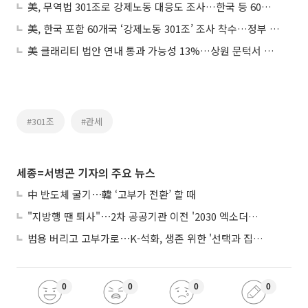
美, 무역법 301조로 강제노동 대응도 조사…한국 등 60개국·지역 대상
美, 한국 포함 60개국 ‘강제노동 301조’ 조사 착수…정부 “민관 공동대응”
美 클래리티 법안 연내 통과 가능성 13%…상원 문턱서 제동
#301조
#관세
세종=서병곤 기자의 주요 뉴스
中 반도체 굴기⋯韓 ‘고부가 전환’ 할 때
"지방행 땐 퇴사"⋯2차 공공기관 이전 '2030 엑소더스' 뇌관
범용 버리고 고부가로⋯K-석화, 생존 위한 '선택과 집중'
0
0
0
0