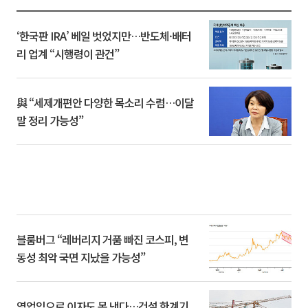
‘한국판 IRA’ 베일 벗었지만…반도체·배터
리 업계 “시행령이 관건”
與 “세제개편안 다양한 목소리 수렴…이달
말 정리 가능성”
블룸버그 “레버리지 거품 빠진 코스피, 변
동성 최악 국면 지났을 가능성”
영업익으로 이자도 못 낸다…건설 한계기