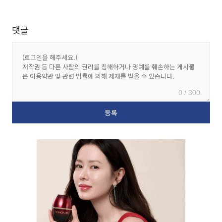
댓글
0 / 300