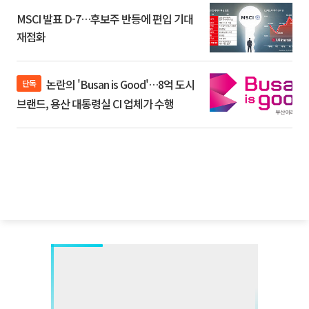
MSCI 발표 D-7…후보주 반등에 편입 기대
재점화
논란의 'Busan is Good'…8억 도시
단독
브랜드, 용산 대통령실 CI 업체가 수행