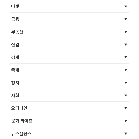
마켓
금융
부동산
산업
경제
국제
정치
사회
오피니언
문화·라이프
뉴스발전소