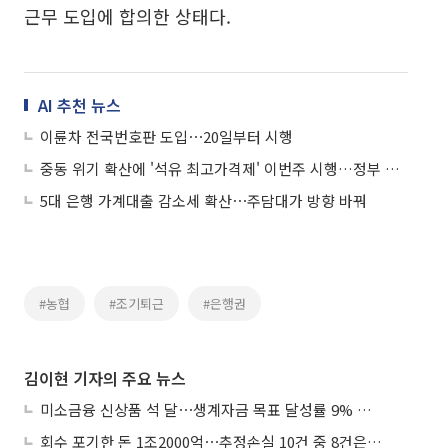
근무 도입에 합의한 상태다.
AI 추천 뉴스
이륜차 전국번호판 도입⋯20일부터 시행
중동 위기 확산에 '석유 최고가격제' 이번주 시행…정부 총력 대응
5대 은행 가계대출 감소세 확산⋯주담대가 방향 바꿔
#농협
#조기퇴근
#은행권
김이현 기자의 주요 뉴스
미소금융 신상품 석 달⋯생계자금 목표 달성률 9% 그쳐
회수 포기한 돈 1조2000억⋯추정손실 10건 중 8건은 기업대출