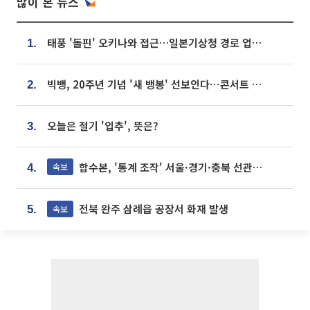
많이 본 뉴스
태풍 '돌핀' 오키나와 접근…일본기상청 경로 업데이트
1.
빅뱅, 20주년 기념 '새 뱅봉' 선보인다⋯콘서트 앞두고 팝업 개최
2.
오늘은 절기 '입추', 뜻은?
3.
합수본, '통계 조작' 서울·경기·충북 선관위 등 추가 압수수색
속보
4.
전북 완주 삼례읍 공장서 화재 발생
속보
5.