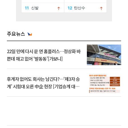
주요뉴스
22일 만에 다시 문 연 홈플러스…정상화 바
쁜데 재고 없어 ‘발동동’[가보니]
후계자 없어도 회사는 남긴다?…‘제3자 승
계’ 시험대 오른 中企 현장 [기업승계 대전
환]