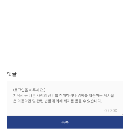
댓글
0 / 300