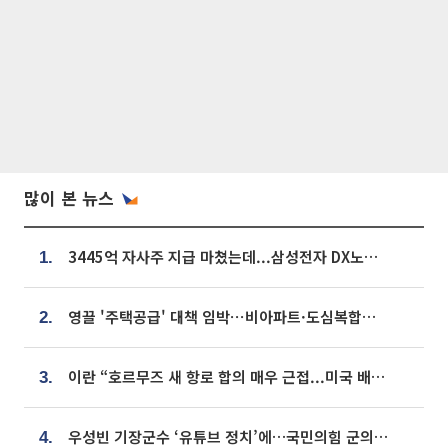
많이 본 뉴스
3445억 자사주 지급 마쳤는데...삼성전자 DX노조, 뒤늦은 '떼쓰기 집회'
1.
영끌 '주택공급' 대책 임박⋯비아파트·도심복합까지 총동원
2.
이란 “호르무즈 새 항로 합의 매우 근접...미국 배상 먼저”
3.
우성빈 기장군수 ‘유튜브 정치’에…국민의힘 군의원들 집단 반발
4.