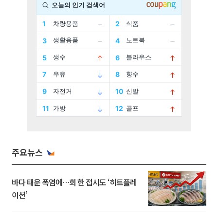
주요뉴스
바다 태운 폭염에…회 한 접시도 ‘히트플레
이션’