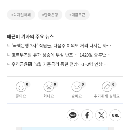
#디지털화폐
#한국은행
#예금토큰
배근미 기자의 주요 뉴스
'국책은행 3사' 직원들, 다음주 여의도 거리 나서는 까닭은
호르무즈발 유가 상승에 투심 난조⋯"1420원 중후반 등락"
우리금융硏 "8월 기준금리 동결 전망⋯1~2명 인상 소수의견 낼 것"
0
0
0
0
좋아요
화나요
슬퍼요
추가취재 원해요