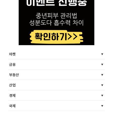
마켓
금융
부동산
산업
경제
국제