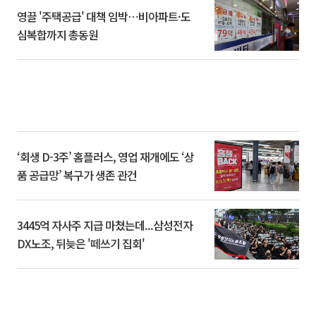
영끌 '주택공급' 대책 임박⋯비아파트·도
심복합까지 총동원
‘회생 D-3주’ 홈플러스, 영업 재개에도 ‘상
품 공급망’ 복구가 생존 관건
3445억 자사주 지급 마쳤는데...삼성전자
DX노조, 뒤늦은 '떼쓰기 집회'