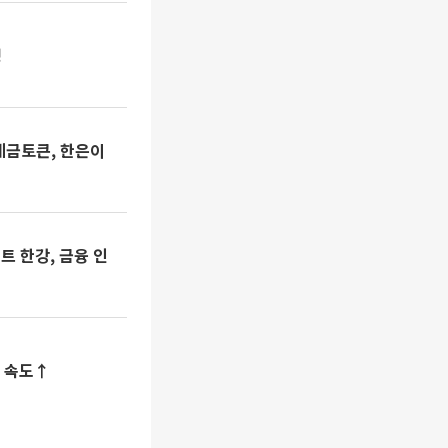
정
예금토큰, 한은이
트 한강, 금융 인
입 속도↑