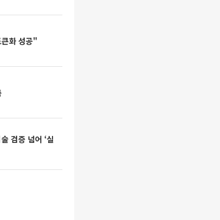
토큰화 성공"
축
술 검증 넘어 ‘실