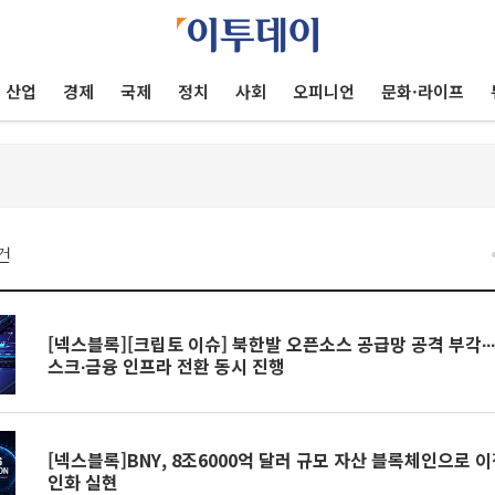
산업
경제
국제
정치
사회
오피니언
문화·라이프
건
[넥스블록][크립토 이슈] 북한발 오픈소스 공급망 공격 부각∙∙
스크∙금융 인프라 전환 동시 진행
[넥스블록]BNY, 8조6000억 달러 규모 자산 블록체인으로 이
인화 실현