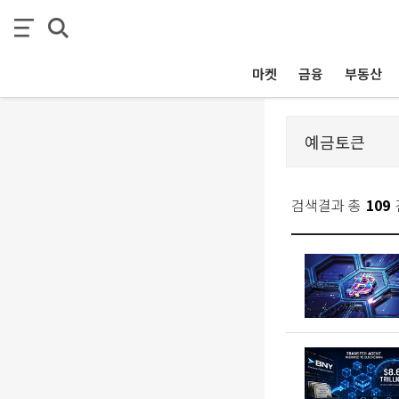
마켓
금융
부동산
검색결과 총
109