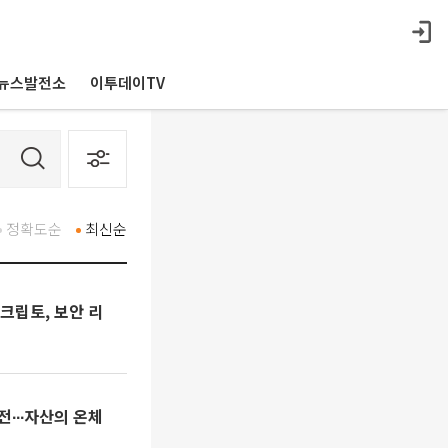
뉴스발전소
이투데이TV
정확도순
최신순
∙크립토, 보안 리
전∙∙∙자산의 온체