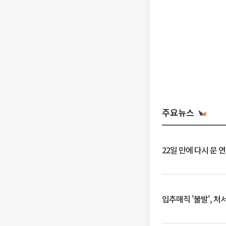
주요뉴스
22일 만에 다시 문 
입추매직 '불발', 처