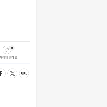
0
가취재 원해요