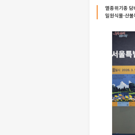
멸종위기종 담
밀원식물·산불복