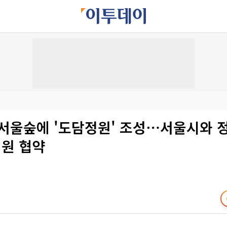
 서울숲에 '도담정원' 조성⋯서울시와 
원 협약