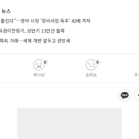
 뉴스
몰린다"⋯청약 시장 '정비사업 독주' 42배 격차
유권이전등기, 상반기 13만건 돌파
아파트 거래⋯세제 개편 앞두고 관망세
0
0
화나요
슬퍼요
추