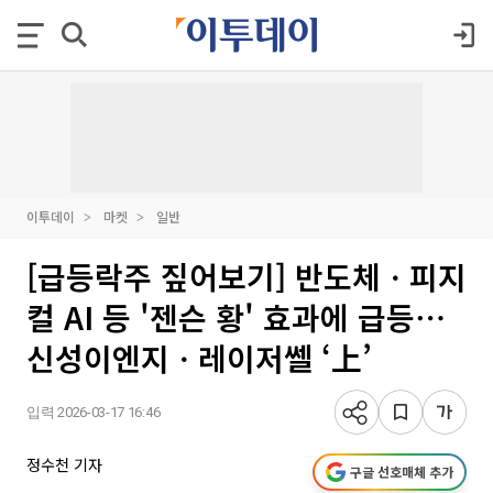
이투데이
마켓
일반
[급등락주 짚어보기] 반도체ㆍ피지
컬 AI 등 '젠슨 황' 효과에 급등⋯
신성이엔지ㆍ레이저쎌 ‘上’
입력 2026-03-17 16:46
정수천 기자
구글 선호매체 추가