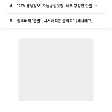
'2TV 생생정보' 오늘방송맛집- 배우 강성진 단골! 쌀국수ㆍ푸팟퐁 커리 맛집 '블○○○'
4.
입추매직 '불발', 처서매직은 올까요? [해시태그]
5.