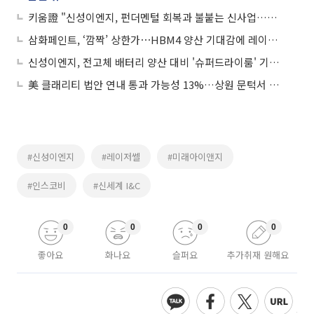
키움證 "신성이엔지, 펀더멘털 회복과 불붙는 신사업…목표가↑"
삼화페인트, ‘깜짝’ 상한가⋯HBM4 양산 기대감에 레이저쎌ㆍ하이딥ㆍ아이엠티 등 ‘上’
신성이엔지, 전고체 배터리 양산 대비 '슈퍼드라이룸' 기술 확보
美 클래리티 법안 연내 통과 가능성 13%…상원 문턱서 제동
#신성이엔지
#레이저쎌
#미래아이앤지
#인스코비
#신세계 I&C
0
0
0
0
좋아요
화나요
슬퍼요
추가취재 원해요