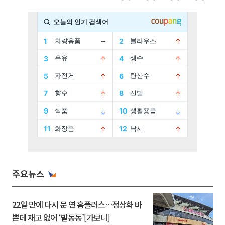
주요뉴스
22일 만에 다시 문 연 홈플러스…정상화 바
쁜데 재고 없어 ‘발동동’[가보니]