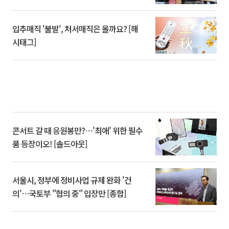
입추매직 '불발', 처서매직은 올까요? [해
시태그]
콘서트 갈 때 응원봉만?⋯'최애' 위한 필수
품 등장이오! [솔드아웃]
서울시, 정부에 정비사업 규제 완화 '건
의'⋯국토부 "협의 중" 입장만 [종합]