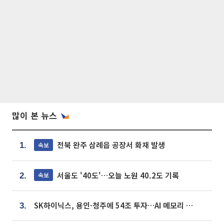
많이 본 뉴스
전북 완주 삼례읍 공장서 화재 발생
속보
1.
서울도 '40도'…오늘 노원 40.2도 기록
속보
2.
SK하이닉스, 용인·청주에 54조 투자…AI 메모리 생산기지 키운다
3.