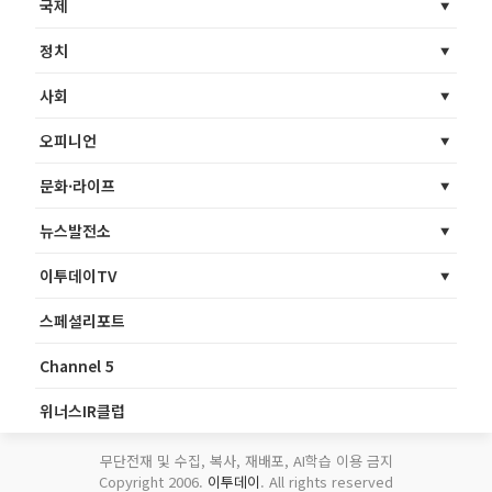
국제
정치
사회
오피니언
문화·라이프
뉴스발전소
이투데이TV
스페셜리포트
Channel 5
위너스IR클럽
무단전재 및 수집, 복사, 재배포, AI학습 이용 금지
Copyright 2006.
이투데이
. All rights reserved