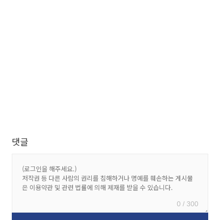
댓글
0 / 300