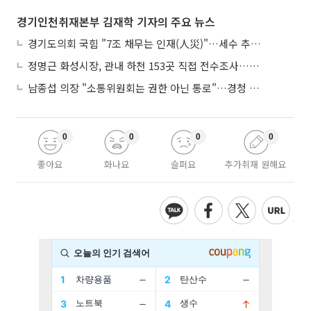
경기인천취재본부 김재학 기자의 주요 뉴스
경기도의회 국힘 "7조 채무는 인재(人災)"…세수 추계 조작 의혹 제기
정명근 화성시장, 관내 하천 153곳 직접 전수조사…불법시설 정비
남종섭 의장 "소통위원회는 권한 아닌 통로"…경청 의회 만든다
0
0
0
0
좋아요
화나요
슬퍼요
추가취재 원해요