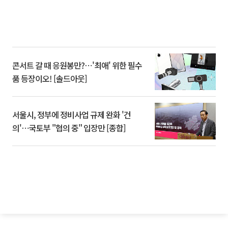
콘서트 갈 때 응원봉만?⋯'최애' 위한 필수
품 등장이오! [솔드아웃]
서울시, 정부에 정비사업 규제 완화 '건
의'⋯국토부 "협의 중" 입장만 [종합]