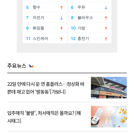
주요뉴스
22일 만에 다시 문 연 홈플러스…정상화 바
쁜데 재고 없어 ‘발동동’[가보니]
입추매직 '불발', 처서매직은 올까요? [해
시태그]