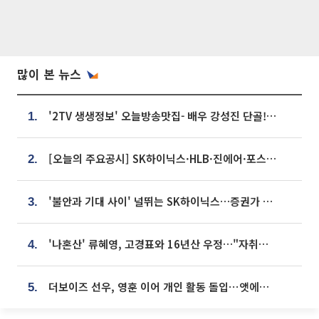
많이 본 뉴스
'2TV 생생정보' 오늘방송맛집- 배우 강성진 단골! 쌀국수ㆍ푸팟퐁 커리 맛집 '블○○○'
1.
[오늘의 주요공시] SK하이닉스·HLB·진에어·포스코홀딩스·네이버·대우건설 등
2.
'불안과 기대 사이' 널뛰는 SK하이닉스…증권가 "HBM4·LTA 기반 펀터멘털 견고"
3.
'나혼산' 류혜영, 고경표와 16년산 우정…"자취방서 부모님과 마주쳐"
4.
더보이즈 선우, 영훈 이어 개인 활동 돌입⋯앳에어리어와 전속계약
5.