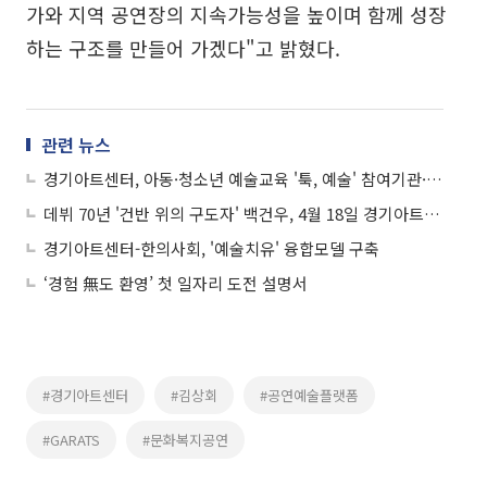
가와 지역 공연장의 지속가능성을 높이며 함께 성장
하는 구조를 만들어 가겠다"고 밝혔다.
관련 뉴스
경기아트센터, 아동·청소년 예술교육 '툭, 예술' 참여기관·강사 모집…도내 돌봄기관 45개소 지원
데뷔 70년 '건반 위의 구도자' 백건우, 4월 18일 경기아트센터서 슈베르트와 마주 선다
경기아트센터-한의사회, '예술치유' 융합모델 구축
‘경험 無도 환영’ 첫 일자리 도전 설명서
#경기아트센터
#김상회
#공연예술플랫폼
#GARATS
#문화복지공연