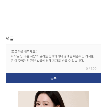
댓글
0 / 300