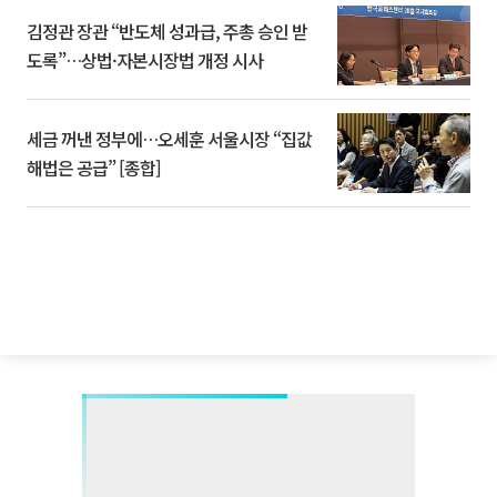
김정관 장관 “반도체 성과급, 주총 승인 받
도록”…상법·자본시장법 개정 시사
세금 꺼낸 정부에…오세훈 서울시장 “집값
해법은 공급” [종합]