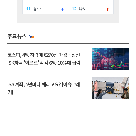
주요뉴스
코스피, 4% 하락에 6270선 마감…삼전
·SK하닉 '와르르' 각각 6%·10%대 급락
ISA 계좌, 5년마다 깨라고요? [이슈크래
커]