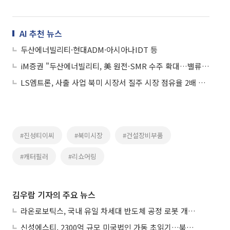
AI 추천 뉴스
두산에너빌리티·현대ADM·아시아나IDT 등
iM증권 "두산에너빌리티, 美 원전·SMR 수주 확대…밸류업 국면"
LS엠트론, 사출 사업 북미 시장서 질주 시장 점유율 2배 성장
#진성티이씨
#북미시장
#건설장비부품
#캐터필러
#리쇼어링
김우람 기자의 주요 뉴스
라온로보틱스, 국내 유일 차세대 반도체 공정 로봇 개발 ‘고객사 테스트 진행’
신성에스티, 2300억 규모 미국법인 가동 초읽기…북미 ESS 공략 본격화