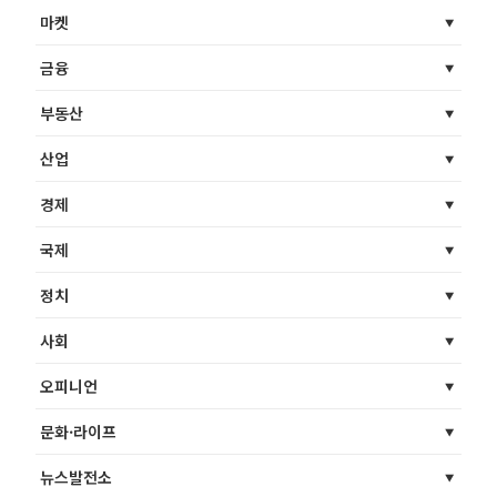
마켓
금융
부동산
산업
경제
국제
정치
사회
오피니언
문화·라이프
뉴스발전소