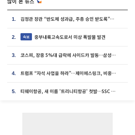
많이 본 뉴스
김정관 장관 “반도체 성과급, 주총 승인 받도록”…상법·자본시장법 개정 시사
1.
중부내륙고속도로서 미상 폭발물 발견
속보
2.
코스피, 장중 5%대 급락에 사이드카 발동…삼성·SK 동반 폭락
3.
트럼프 “자석 사업을 하라”…제이에스링크, 비중국 영구자석 공급망 구축 속도
4.
티웨이항공, 새 이름 '트리니티항공' 첫발…SSC 전략 본격화
5.