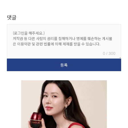
댓글
0 / 300