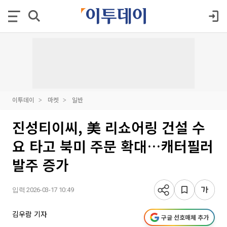
이투데이
마켓
일반
진성티이씨, 美 리쇼어링 건설 수
요 타고 북미 주문 확대…캐터필러
발주 증가
입력 2026-03-17 10:49
김우람 기자
구글 선호매체 추가