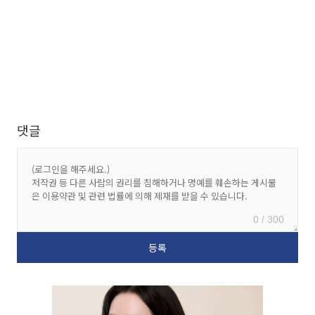
댓글
0 / 300