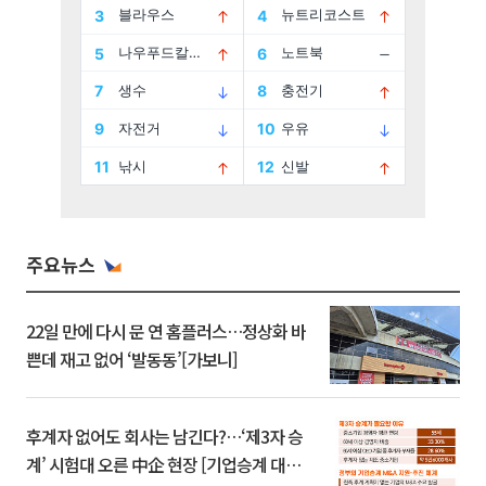
주요뉴스
22일 만에 다시 문 연 홈플러스…정상화 바
쁜데 재고 없어 ‘발동동’[가보니]
후계자 없어도 회사는 남긴다?…‘제3자 승
계’ 시험대 오른 中企 현장 [기업승계 대전