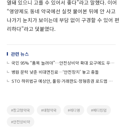
열돼 있으니 고를 수 있어서 좋다”라고 말했다. 이어
“영양제도 동네 약국에선 실컷 물어본 뒤에 안 사고
나가기 눈치가 보이는데 부담 없이 구경할 수 있어 편
리하다”라고 덧붙였다.
관련 뉴스
국민 95% “품목 늘려야”…안전상비약 확대 요구에도 우려 여전
병원 문턱 낮춘 비대면진료…‘안전장치’ 놓고 충돌
STO 하위법규 예상안, 풀링·거래한도·정형증권 로드맵 제시
#창고형약국
#대형약국
#레디영
#메디킹덤
#안전상비약