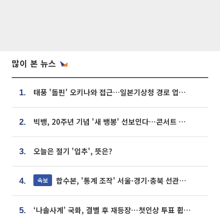
많이 본 뉴스
태풍 '돌핀' 오키나와 접근…일본기상청 경로 업데이트
1.
빅뱅, 20주년 기념 '새 뱅봉' 선보인다⋯콘서트 앞두고 팝업 개최
2.
오늘은 절기 '입추', 뜻은?
3.
합수본, '통계 조작' 서울·경기·충북 선관위 등 추가 압수수색
속보
4.
‘나솔사계’ 국화, 결별 후 재등장⋯첫인상 투표 휩쓸고 ‘인기녀’ 등극
5.