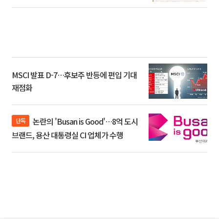
환]
MSCI 발표 D-7…후보주 반등에 편입 기대
재점화
논란의 'Busan is Good'…8억 도시
단독
브랜드, 용산 대통령실 CI 업체가 수행