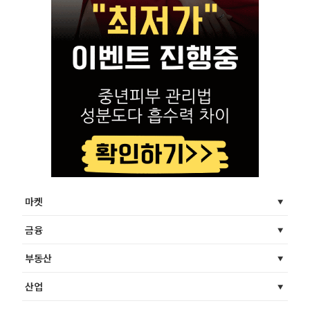
마켓
금융
부동산
산업