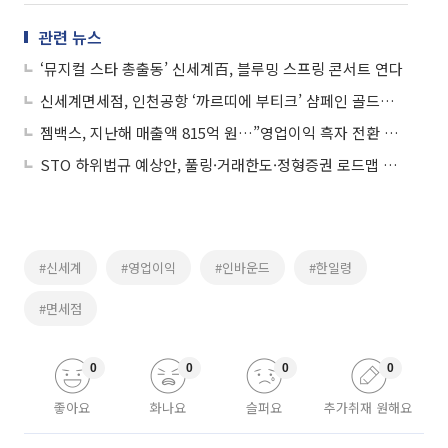
관련 뉴스
‘뮤지컬 스타 총출동’ 신세계百, 블루밍 스프링 콘서트 연다
신세계면세점, 인천공항 ‘까르띠에 부티크’ 샴페인 골드로 리뉴얼
젬백스, 지난해 매출액 815억 원…”영업이익 흑자 전환 성공”
STO 하위법규 예상안, 풀링·거래한도·정형증권 로드맵 제시
#신세계
#영업이익
#인바운드
#한일령
#면세점
0
0
0
0
좋아요
화나요
슬퍼요
추가취재 원해요