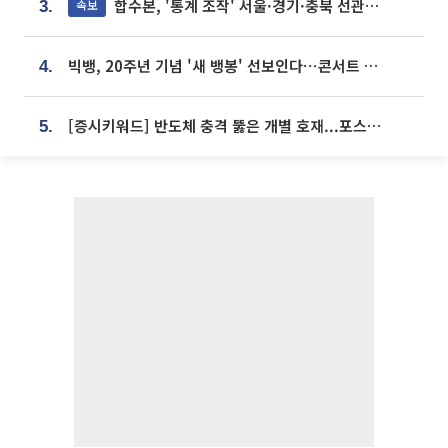
합수본, '통계 조작' 서울·경기·충북 선관위 등 추가 압수수색
속보
3.
빅뱅, 20주년 기념 '새 뱅봉' 선보인다⋯콘서트 앞두고 팝업 개최
4.
[증시키워드] 반도체 충격 뚫은 개별 호재...포스코퓨처엠·에코프로·한화솔루션 '눈길'
5.