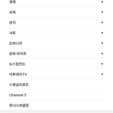
경제
국제
정치
사회
오피니언
문화·라이프
뉴스발전소
이투데이TV
스페셜리포트
Channel 5
위너스IR클럽