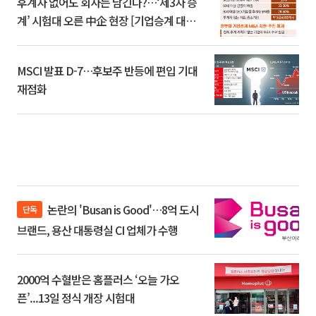
후계자 없어도 회사는 남긴다?…‘제3자 승
계’ 시험대 오른 中企 현장 [기업승계 대전
환]
MSCI 발표 D-7…후보주 반등에 편입 기대
재점화
논란의 'Busan is Good'…8억 도시
단독
브랜드, 용산 대통령실 CI 업체가 수행
2000억 수혈받은 홈플러스 ‘오늘 가오
픈’...13일 정식 개장 시험대