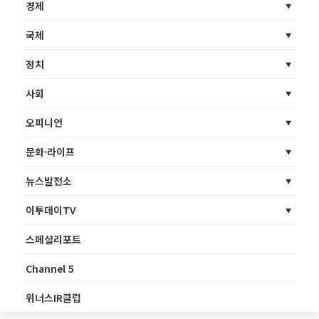
경제
국제
정치
사회
오피니언
문화·라이프
뉴스발전소
이투데이TV
스페셜리포트
Channel 5
위너스IR클럽