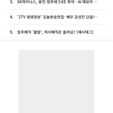
SK하이닉스, 용인·청주에 54조 투자…AI 메모리 생산기지 키운다
3.
'2TV 생생정보' 오늘방송맛집- 배우 강성진 단골! 쌀국수ㆍ푸팟퐁 커리 맛집 '블○○○'
4.
입추매직 '불발', 처서매직은 올까요? [해시태그]
5.