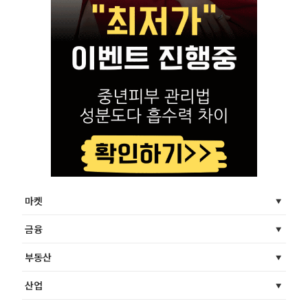
마켓
금융
부동산
산업