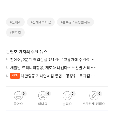
#신세계
#신세계백화점
#블루밍스프링콘서트
#뮤지컬
문현호 기자의 주요 뉴스
진에어, 2분기 영업손실 731억…“고유가에 수익성 악화”
새출발 트리니티항공, 재도약 나선다…노선별 서비스 차별화
대한항공 기내면세점 통합…공정위 “독과점 여부 따진다”
단독
0
0
0
0
좋아요
화나요
슬퍼요
추가취재 원해요