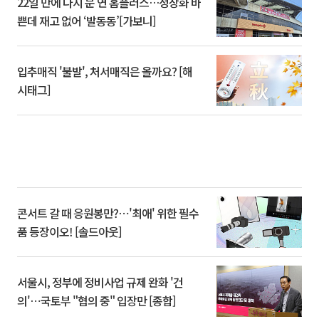
22일 만에 다시 문 연 홈플러스…정상화 바
쁜데 재고 없어 ‘발동동’[가보니]
입추매직 '불발', 처서매직은 올까요? [해
시태그]
콘서트 갈 때 응원봉만?⋯'최애' 위한 필수
품 등장이오! [솔드아웃]
서울시, 정부에 정비사업 규제 완화 '건
의'⋯국토부 "협의 중" 입장만 [종합]