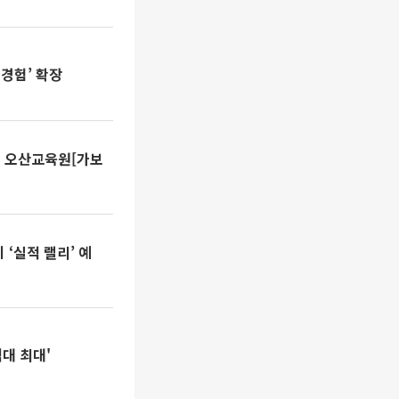
경험’ 확장
교촌 오산교육원[가보
 ‘실적 랠리’ 예
역대 최대'