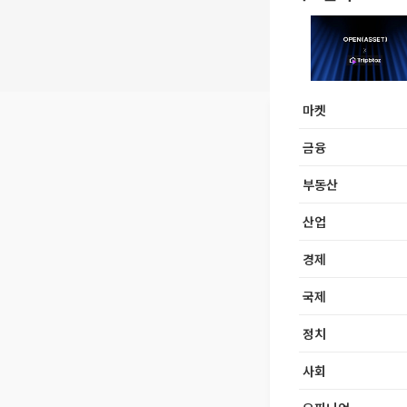
마켓
금융
부동산
산업
경제
국제
정치
사회