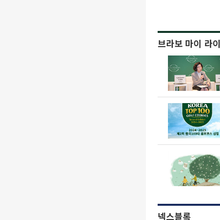
브라보 마이 라
넥스블록