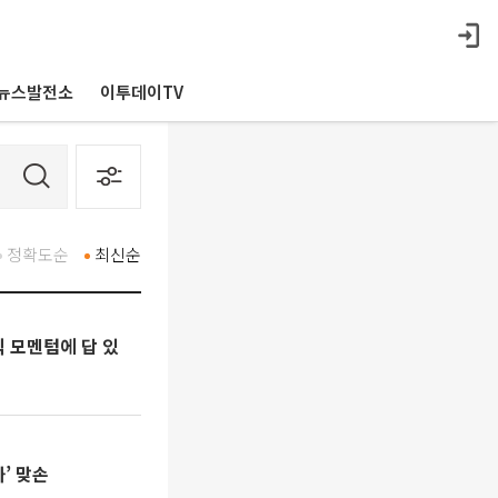
뉴스발전소
이투데이TV
정확도순
최신순
익 모멘텀에 답 있
’ 맞손