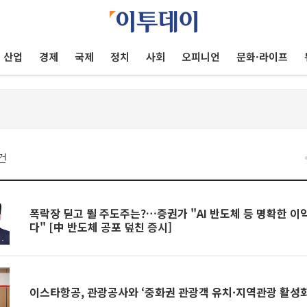
산업
경제
국제
정치
사회
오피니언
문화·라이프
건
폭락장 딛고 뛸 주도주는?…증권가 "AI 반도체 등 명확한 이
다" [中 반도체 공포 덮친 증시]
이스타항공, 관광공사와 ‘중화권 관광객 유치·지역관광 활성화