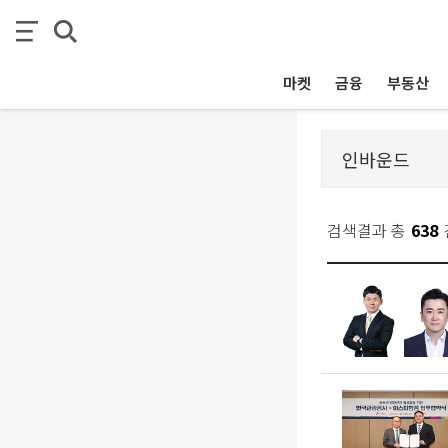
마켓
금융
부동산
검색결과 총
638