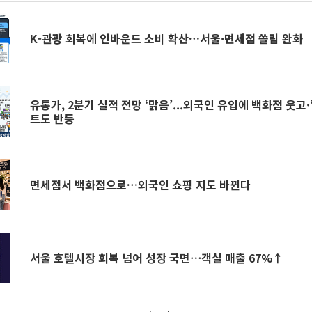
K-관광 회복에 인바운드 소비 확산…서울·면세점 쏠림 완화
유통가, 2분기 실적 전망 ‘맑음’...외국인 유입에 백화점 웃고·
트도 반등
면세점서 백화점으로…외국인 쇼핑 지도 바뀐다
서울 호텔시장 회복 넘어 성장 국면⋯객실 매출 67%↑