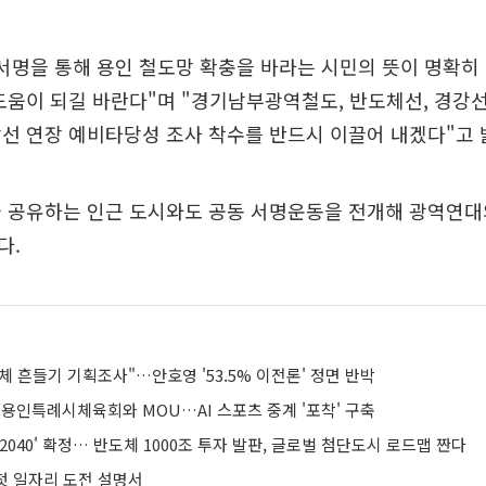
서명을 통해 용인 철도망 확충을 바라는 시민의 뜻이 명확히
도움이 되길 바란다"며 "경기남부광역철도, 반도체선, 경강선
선 연장 예비타당성 조사 착수를 반드시 이끌어 내겠다"고 
을 공유하는 인근 도시와도 공동 서명운동을 전개해 광역연대
다.
 흔들기 기획조사"…안호영 '53.5% 이전론' 정면 반박
 용인특례시체육회와 MOU…AI 스포츠 중계 '포착' 구축
2040' 확정… 반도체 1000조 투자 발판, 글로벌 첨단도시 로드맵 짠다
 첫 일자리 도전 설명서