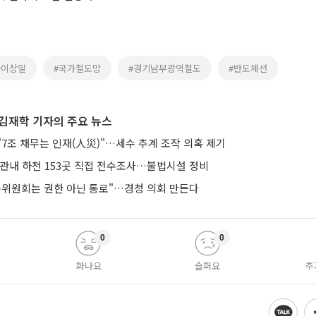
#이상일
#국가철도망
#경기남부광역철도
#반도체선
김재학 기자의 주요 뉴스
7조 채무는 인재(人災)"…세수 추계 조작 의혹 제기
 관내 하천 153곳 직접 전수조사…불법시설 정비
통위원회는 권한 아닌 통로"…경청 의회 만든다
0
0
화나요
슬퍼요
추