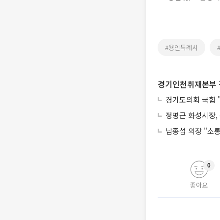
#용인특례시
경기인천취재본부 
경기도의회 국힘 "
정명근 화성시장,
남종섭 의장 "소
0
좋아요