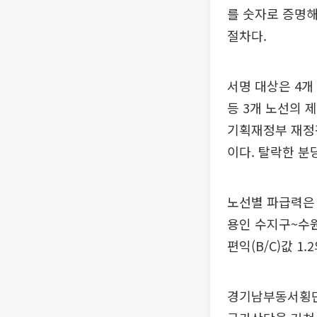
를 숫자로 증명
절차다.
서명 대상은 4개
등 3개 노선의 
기획재정부 재정
이다. 탈락한 분
노선별 파급력은
용인 수지구~수원
편익(B/C)값 1
경기남부동서횡단