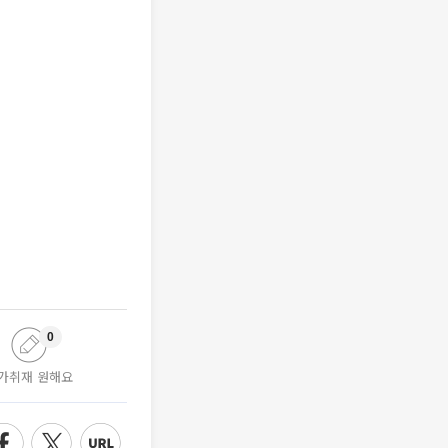
0
가취재 원해요