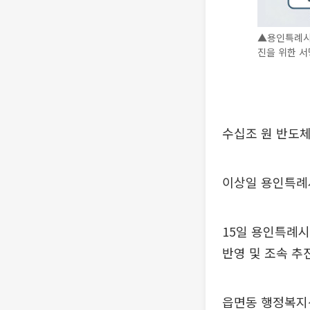
▲용인특례시가
진을 위한 서
수십조 원 반도체
이상일 용인특례
15일 용인특례시
반영 및 조속 추
읍면동 행정복지