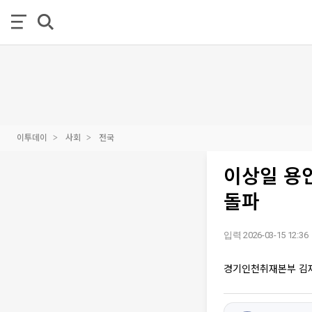
이투데이
사회
전국
이상일 용인
돌파
입력 2026-03-15 12:36
경기인천취재본부 김