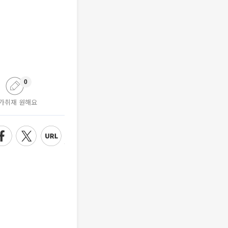
0
가취재 원해요