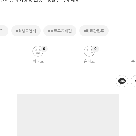
화학
#효성오앤비
#호르무즈해협
#비료관련주
0
0
화나요
슬퍼요
추