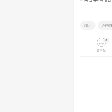
#조비
#남해
0
좋아요