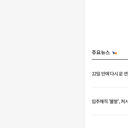
주요뉴스
22일 만에 다시 문 
입추매직 '불발', 처