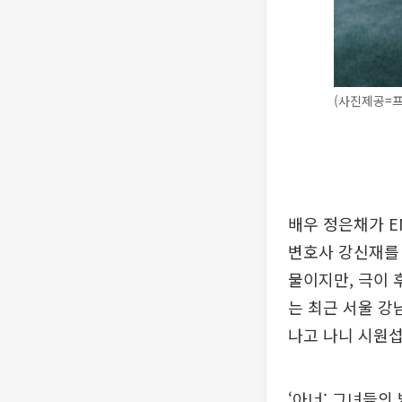
(사진제공=프
배우 정은채가 E
변호사 강신재를
물이지만, 극이 
는 최근 서울 강
나고 나니 시원섭
‘아너: 그녀들의