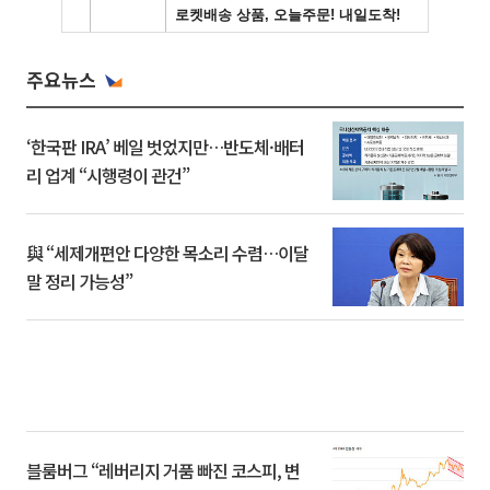
주요뉴스
‘한국판 IRA’ 베일 벗었지만…반도체·배터
리 업계 “시행령이 관건”
與 “세제개편안 다양한 목소리 수렴…이달
말 정리 가능성”
블룸버그 “레버리지 거품 빠진 코스피, 변