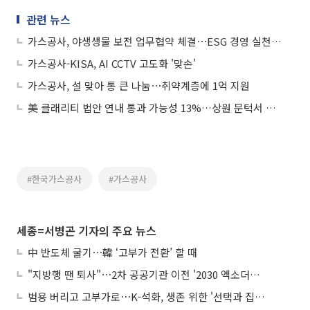
관련 뉴스
가스공사, 야생생물 보전 업무협약 체결⋯ESG 경영 실천 박차
가스공사-KISA, AI CCTV 고도화 '맞손'
가스공사, 설 맞아 통 큰 나눔⋯취약계층에 1억 지원
美 클래리티 법안 연내 통과 가능성 13%…상원 문턱서 제동
#한국가스공사
#가스공사
세종=서병곤 기자의 주요 뉴스
中 반도체 굴기⋯韓 ‘고부가 전환’ 할 때
"지방행 땐 퇴사"⋯2차 공공기관 이전 '2030 엑소더스' 뇌관
범용 버리고 고부가로⋯K-석화, 생존 위한 '선택과 집중'