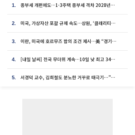
종부세 개편에도…1·3주택 종부세 격차 2028년부터 확대
1.
미국, 가상자산 포괄 규제 속도…상원, ‘클래리티법’ 9월 절차투표 추진
2.
이란, 미국에 호르무즈 합의 조건 제시…美 “경기 아직 안 끝나” [종합]
3.
[내일 날씨] 전국 무더위 계속…10일 낮 최고 34도 육박
4.
서경덕 교수, 김희철도 분노한 거꾸로 태극기⋯"엉터리는 아냐, 아쉬울 뿐"
5.