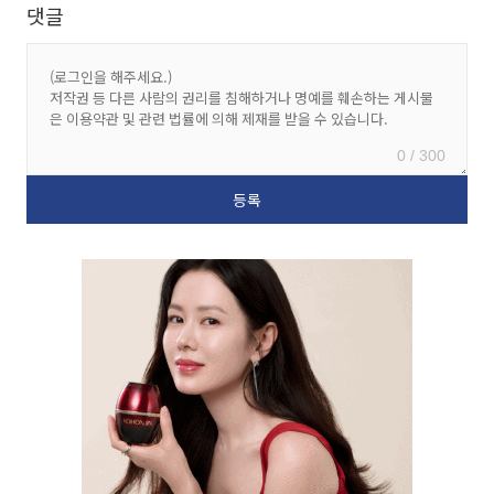
댓글
0 / 300