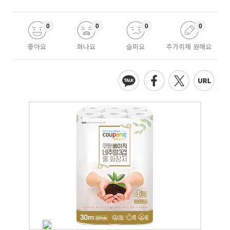
0
0
0
0
좋아요
화나요
슬퍼요
추가취재 원해요