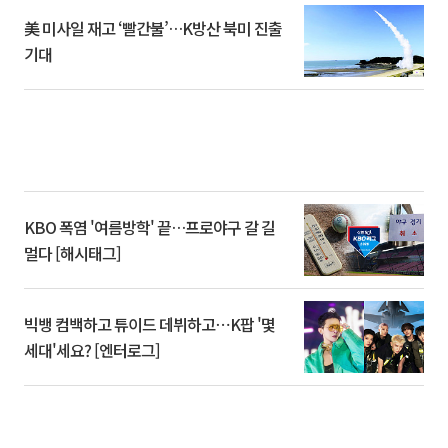
美 미사일 재고 ‘빨간불’…K방산 북미 진출
기대
KBO 폭염 '여름방학' 끝…프로야구 갈 길
멀다 [해시태그]
빅뱅 컴백하고 튜이드 데뷔하고⋯K팝 '몇
세대'세요? [엔터로그]