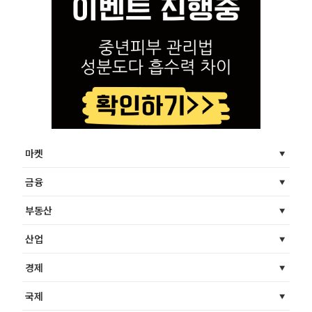
마켓
금융
부동산
산업
경제
국제