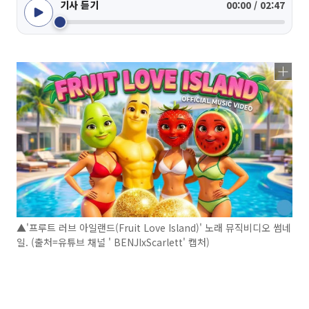
기사 듣기
00:00 / 02:47
▲'프루트 러브 아일랜드(Fruit Love Island)' 노래 뮤직비디오 썸네
일. (출처=유튜브 채널 ' BENJIxScarlett' 캡처)