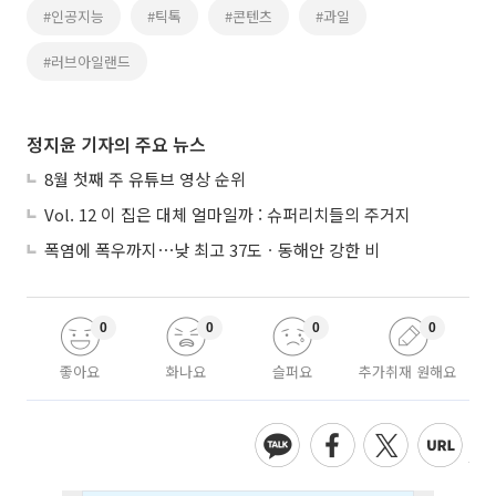
#인공지능
#틱톡
#콘텐츠
#과일
#러브아일랜드
정지윤 기자의 주요 뉴스
8월 첫째 주 유튜브 영상 순위
Vol. 12 이 집은 대체 얼마일까 : 슈퍼리치들의 주거지
폭염에 폭우까지⋯낮 최고 37도ㆍ동해안 강한 비
0
0
0
0
좋아요
화나요
슬퍼요
추가취재 원해요