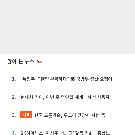
많이 본 뉴스
[특징주] “탄약 부족하다“ 美 국방부 증산 요청에⋯국내 방산주 급등세
1.
현대차·기아, 이번 주 임단협 재개…하청 사용자성 재심도 ‘변수’
2.
한국 드론기술, 우크라 전장서 시험 중…“스타트업 여러 곳 참여”
단독
3.
SK하이닉스 ‘자사주 성과급’ 갈등 격화…통합노조 출범 움직임
4.