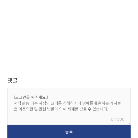
댓글
0 / 300