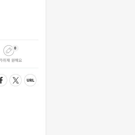
0
가취재 원해요