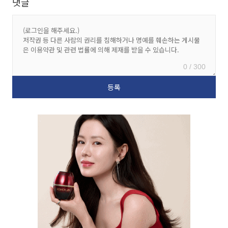
댓글
0 / 300