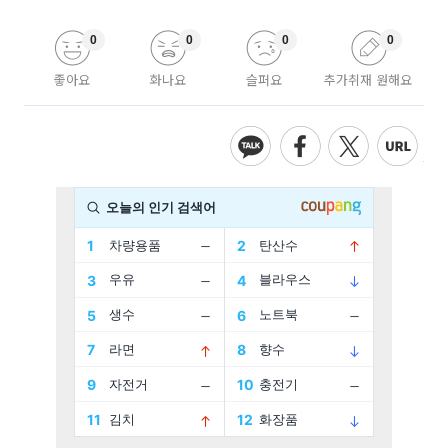
0
0
0
0
좋아요
화나요
슬퍼요
추가취재 원해요