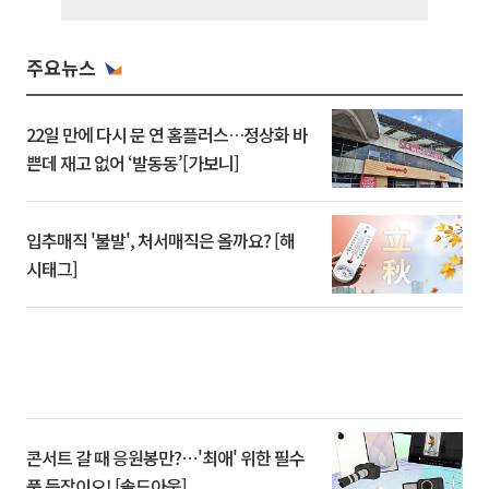
주요뉴스
22일 만에 다시 문 연 홈플러스…정상화 바
쁜데 재고 없어 ‘발동동’[가보니]
입추매직 '불발', 처서매직은 올까요? [해
시태그]
콘서트 갈 때 응원봉만?⋯'최애' 위한 필수
품 등장이오! [솔드아웃]