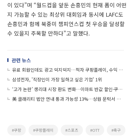
이 있다”며 “월드컵을 앞둔 손흥민의 현재 폼이 어떤
지 가늠할 수 있는 최상위 대회임과 동시에 LAFC도
손흥민과 함께 북중미 챔피언스컵 첫 우승을 달성할
수 있을지 주목할 만하다”고 말했다.
관련 뉴스
유료 회원인데도 광고 덕지덕지…적자 쿠팡플레이, 수익 급했나
삼성전자, '직장인이 가장 일하고 싶은 기업' 1위
‘고가 논란’ 생리대 시장 판도 변화…이마트 반값 할인·쿠팡도 ‘99원’ 선언
美 클래리티 법안 연내 통과 가능성 13%…상원 문턱서 제동
#쿠팡
#쿠팡플레이
#스포츠
#OTT
#축구