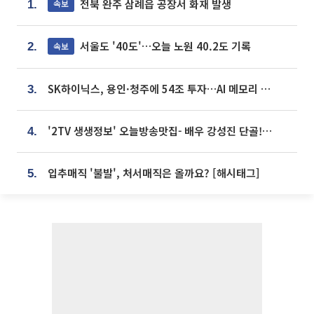
전북 완주 삼례읍 공장서 화재 발생
속보
1.
서울도 '40도'…오늘 노원 40.2도 기록
속보
2.
SK하이닉스, 용인·청주에 54조 투자…AI 메모리 생산기지 키운다
3.
'2TV 생생정보' 오늘방송맛집- 배우 강성진 단골! 쌀국수ㆍ푸팟퐁 커리 맛집 '블○○○'
4.
입추매직 '불발', 처서매직은 올까요? [해시태그]
5.