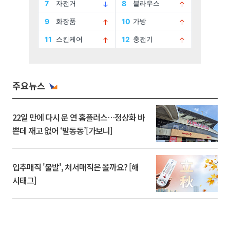
주요뉴스
22일 만에 다시 문 연 홈플러스…정상화 바
쁜데 재고 없어 ‘발동동’[가보니]
입추매직 '불발', 처서매직은 올까요? [해
시태그]