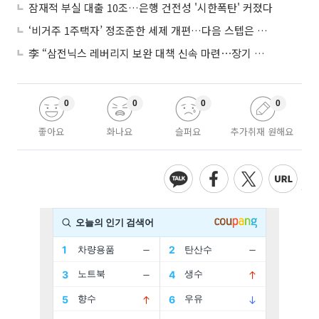
잠재적 부실 대출 10조…은행 건전성 '시한폭탄' 커졌다
‘비거주 1주택자’ 정조준한 세제 개편…다음 스텝은 금융 대책
李 “삼전닉스 레버리지 보완 대책 신속 마련⋯장기 채무 과감히 탕감”
0
0
0
0
좋아요
화나요
슬퍼요
추가취재 원해요