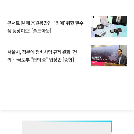
콘서트 갈 때 응원봉만?⋯'최애' 위한 필수
품 등장이오! [솔드아웃]
서울시, 정부에 정비사업 규제 완화 '건
의'⋯국토부 "협의 중" 입장만 [종합]