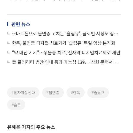
관련 뉴스
스마트폰으로 불면증 고치는 ‘슬립큐’, 글로벌 시장도 잡는다
한독, 불면증 디지털 치료기기 ‘슬립큐’ 독일 임상 본격화
“약 대신 기기”…우울증 치료, 전자약·디지털치료제로 재편
美 클래리티 법안 연내 통과 가능성 13%…상원 문턱서 제동
#잘자야잘산다
#불면증
#한독
#슬립큐
#솜즈
유혜은 기자의 주요 뉴스