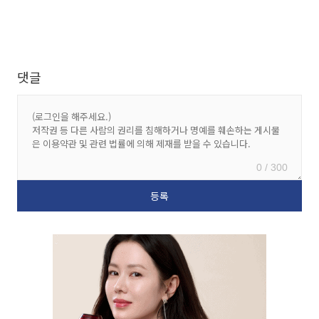
댓글
0 / 300