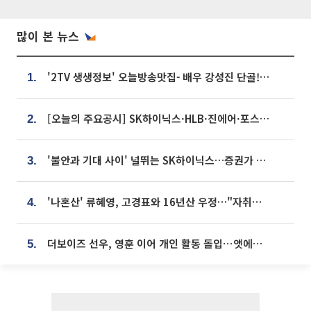
많이 본 뉴스
'2TV 생생정보' 오늘방송맛집- 배우 강성진 단골! 쌀국수ㆍ푸팟퐁 커리 맛집 '블○○○'
1.
[오늘의 주요공시] SK하이닉스·HLB·진에어·포스코홀딩스·네이버·대우건설 등
2.
'불안과 기대 사이' 널뛰는 SK하이닉스…증권가 "HBM4·LTA 기반 펀터멘털 견고"
3.
'나혼산' 류혜영, 고경표와 16년산 우정…"자취방서 부모님과 마주쳐"
4.
더보이즈 선우, 영훈 이어 개인 활동 돌입⋯앳에어리어와 전속계약
5.