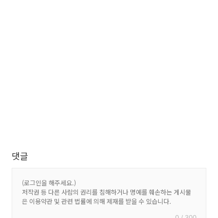
댓글
0 / 300