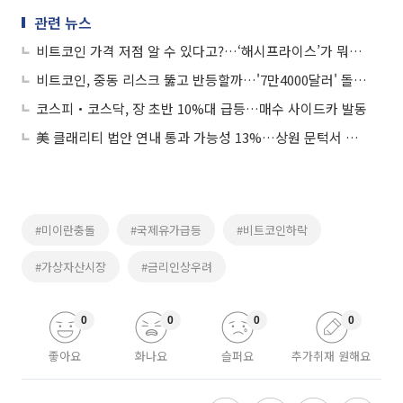
관련 뉴스
비트코인 가격 저점 알 수 있다고?…‘해시프라이스’가 뭐길래
비트코인, 중동 리스크 뚫고 반등할까…'7만4000달러' 돌파가 관건
코스피‧코스닥, 장 초반 10%대 급등…매수 사이드카 발동
美 클래리티 법안 연내 통과 가능성 13%…상원 문턱서 제동
#미이란충돌
#국제유가급등
#비트코인하락
#가상자산시장
#금리인상우려
0
0
0
0
좋아요
화나요
슬퍼요
추가취재 원해요