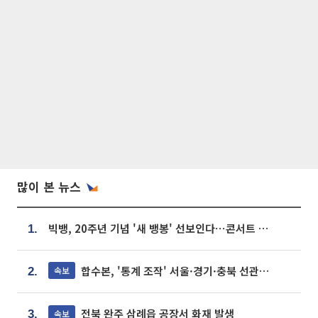
많이 본 뉴스
빅뱅, 20주년 기념 '새 뱅봉' 선보인다⋯콘서트 앞두고 팝업 개최
1.
합수본, '통계 조작' 서울·경기·충북 선관위 등 추가 압수수색
속보
2.
전북 완주 삼례읍 공장서 화재 발생
속보
3.