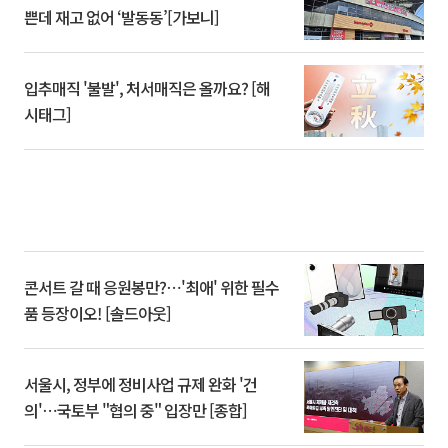
쁜데 재고 없어 ‘발동동’[가보니]
입추매직 '불발', 처서매직은 올까요? [해
시태그]
콘서트 갈 때 응원봉만?⋯'최애' 위한 필수
품 등장이오! [솔드아웃]
서울시, 정부에 정비사업 규제 완화 '건
의'⋯국토부 "협의 중" 입장만 [종합]