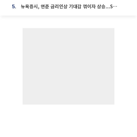
뉴욕증시, 연준 금리인상 기대감 꺾이자 상승...S&P500 사상 최고치 [종합]
5.