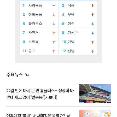
주요뉴스
22일 만에 다시 문 연 홈플러스…정상화 바
쁜데 재고 없어 ‘발동동’[가보니]
입추매직 '불발', 처서매직은 올까요? [해