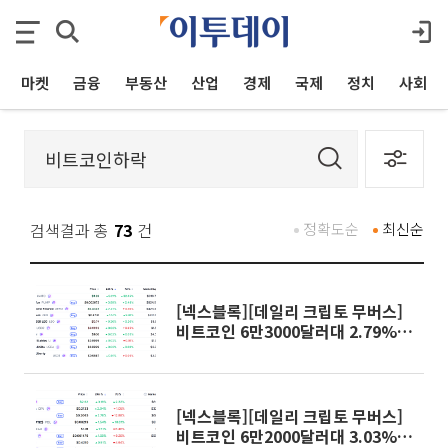
마켓
금융
부동산
산업
경제
국제
정치
사회
검색결과 총
73
건
정확도순
최신순
[넥스블록][데일리 크립토 무버스]
비트코인 6만3000달러대 2.79%
하락…카이토 9.21% 상승
[넥스블록][데일리 크립토 무버스]
비트코인 6만2000달러대 3.03%