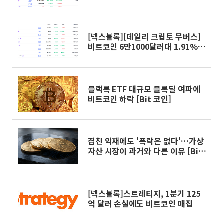
하락…오디에라 3.19% 상승
[넥스블록][데일리 크립토 무버스]
비트코인 6만1000달러대 1.91%
하락…휴머니티 101% 급등
블랙록 ETF 대규모 블록딜 여파에
비트코인 하락 [Bit 코인]
겹친 악재에도 '폭락은 없다'…가상
자산 시장이 과거와 다른 이유 [Bit
코인]
[넥스블록]스트레티지, 1분기 125
억 달러 손실에도 비트코인 매집