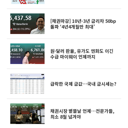
AI 실적'
[채권마감] 10년-3년 금리차 50bp
돌파 ‘4년4개월만 최대’
원·달러 환율, 유가도 엔화도 이긴
수급 마이웨이 언제까지
급락한 국제 금값…국내 금시세는?
채권시장 볕뜰날 언제…전문가들,
최소 8월 넘겨야