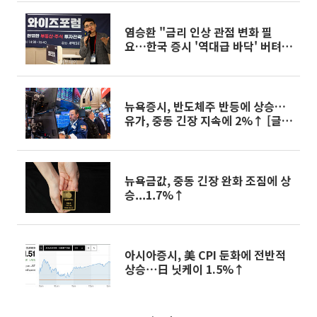
염승환 "금리 인상 관점 변화 필
요…한국 증시 '역대급 바닥' 버텨
라"[와이즈포럼]
뉴욕증시, 반도체주 반등에 상승…
유가, 중동 긴장 지속에 2%↑ [글로
벌마켓 모닝 브리핑]
뉴욕금값, 중동 긴장 완화 조짐에 상
승...1.7%↑
아시아증시, 美 CPI 둔화에 전반적
상승⋯日 닛케이 1.5%↑