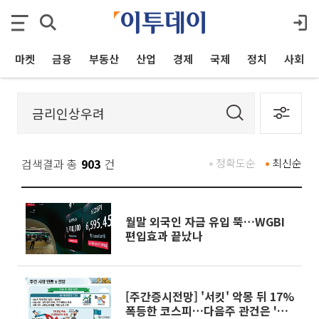
마켓
금융
부동산
산업
경제
국제
정치
사회
검색결과 총
903
건
정확도순
최신순
월말 외국인 자금 유입 뚝…WGBI
편입효과 끝났나
[주간증시전망] '서킷' 악몽 뒤 17%
폭등한 코스피…다음주 관건은 '美