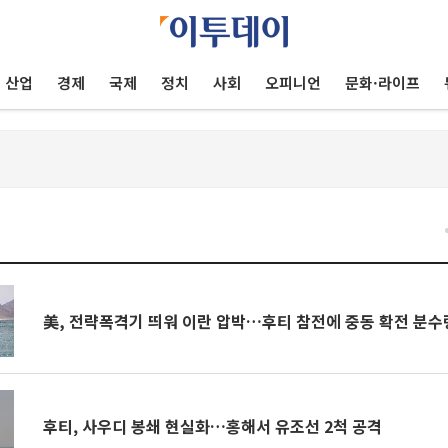
산업
경제
국제
정치
사회
오피니언
문화·라이프
건
美, 전략폭격기 띄워 이란 압박…후티 참전에 중동 확전 분수
후티, 사우디 봉쇄 현실화…홍해서 유조선 2척 공격