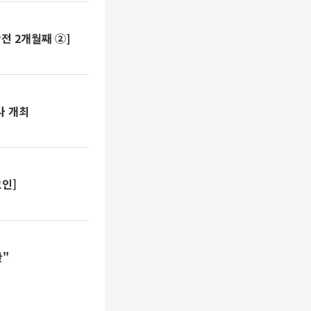
전 2개월째 ②]
나 개최
코인]
탄"