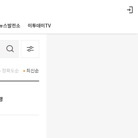
뉴스발전소
이투데이TV
정확도순
최신순
령