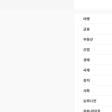
마켓
금융
부동산
산업
경제
국제
정치
사회
오피니언
문화·라이프