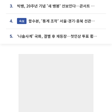
빅뱅, 20주년 기념 '새 뱅봉' 선보인다⋯콘서트 앞두고 팝업 개최
3.
합수본, '통계 조작' 서울·경기·충북 선관위 등 추가 압수수색
속보
4.
‘나솔사계’ 국화, 결별 후 재등장⋯첫인상 투표 휩쓸고 ‘인기녀’ 등극
5.