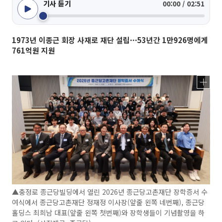
기사 듣기
00:00 / 02:51
1973년 이종근 회장 사재로 재단 설립···53년간 1만926명에게
761억원 지원
▲충정로 종근당빌딩에서 열린 2026년 종근당고촌재단 장학증서 수
여식에서 종근당고촌재단 정재정 이사장(앞줄 왼쪽 네번째), 종근당
홀딩스 최희남 대표(앞줄 왼쪽 첫번째)와 장학생들이 기념촬영을 하