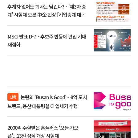
후계자 없어도 회사는 남긴다?…‘제3자 승
계’ 시험대 오른 中企 현장 [기업승계 대전
환]
MSCI 발표 D-7…후보주 반등에 편입 기대
재점화
논란의 'Busan is Good'…8억 도시
단독
브랜드, 용산 대통령실 CI 업체가 수행
2000억 수혈받은 홈플러스 ‘오늘 가오
픈’...13일 정식 개장 시험대