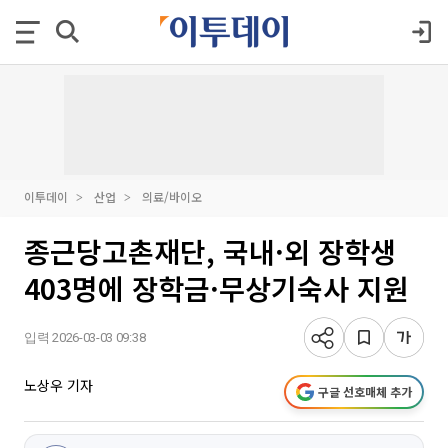
이투데이
산업
의료/바이오
종근당고촌재단, 국내·외 장학생
403명에 장학금·무상기숙사 지원
입력 2026-03-03 09:38
노상우 기자
구글 선호매체 추가