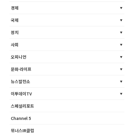
경제
국제
정치
사회
오피니언
문화·라이프
뉴스발전소
이투데이TV
스페셜리포트
Channel 5
위너스IR클럽