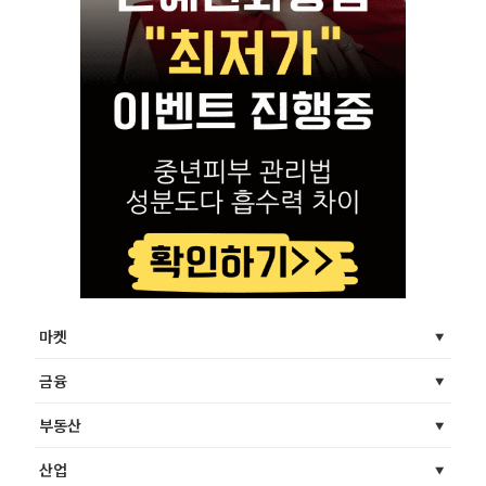
마켓
금융
부동산
산업