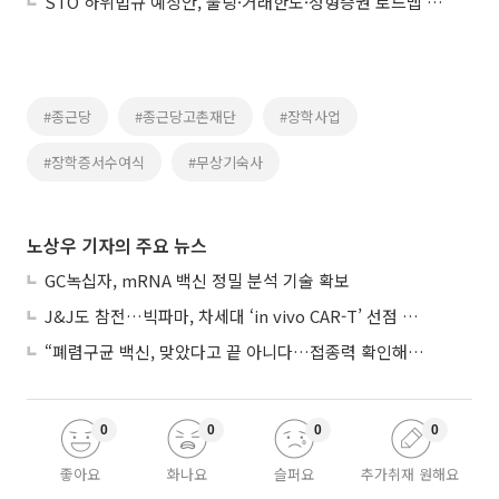
STO 하위법규 예상안, 풀링·거래한도·정형증권 로드맵 제시
#종근당
#종근당고촌재단
#장학사업
#장학증서수여식
#무상기숙사
노상우 기자의 주요 뉴스
GC녹십자, mRNA 백신 정밀 분석 기술 확보
J&J도 참전…빅파마, 차세대 ‘in vivo CAR-T’ 선점 경쟁 본격화
“폐렴구균 백신, 맞았다고 끝 아니다…접종력 확인해야”
0
0
0
0
좋아요
화나요
슬퍼요
추가취재 원해요