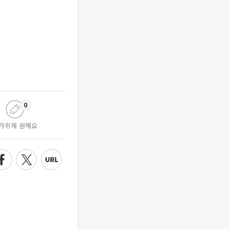
0
가취재 원해요