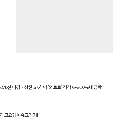
6270선 마감…삼전·SK하닉 '와르르' 각각 6%·10%대 급락
 깨라고요? [이슈크래커]