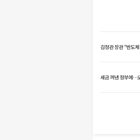
김정관 장관 “반도체
세금 꺼낸 정부에…오