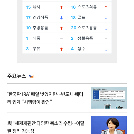
주요뉴스
‘한국판 IRA’ 베일 벗었지만…반도체·배터
리 업계 “시행령이 관건”
與 “세제개편안 다양한 목소리 수렴…이달
말 정리 가능성”