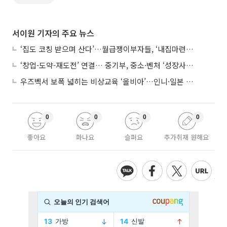
서이원 기자의 주요 뉴스
‘집도 코칭 받으며 산다’…월급쟁이부자들, ‘내집마련’ 신청 증가세
‘창업-도약-재도전’ 연결… 중기부, 중소·벤처 ‘성장사다리’ 짓는다
우즈벡서 보폭 넓히는 비상교육 ‘올비아’…인니·일본 진출 타진
0
0
0
0
좋아요
화나요
슬퍼요
추가취재 원해요