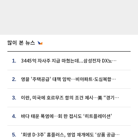
많이 본 뉴스
3445억 자사주 지급 마쳤는데...삼성전자 DX노조, 뒤늦은 '떼쓰기 집회'
1.
영끌 '주택공급' 대책 임박⋯비아파트·도심복합까지 총동원
2.
이란, 미국에 호르무즈 합의 조건 제시…美 “경기 아직 안 끝나” [종합]
3.
바다 태운 폭염에…회 한 접시도 ‘히트플레이션’
4.
‘회생 D-3주’ 홈플러스, 영업 재개에도 ‘상품 공급망’ 복구가 생존 관건
5.