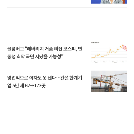
블룸버그 “레버리지 거품 빠진 코스피, 변
동성 최악 국면 지났을 가능성”
영업익으로 이자도 못 낸다…건설 한계기
업 5년 새 62→173곳