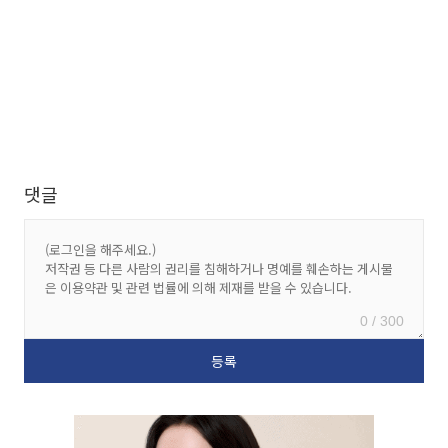
댓글
0 / 300