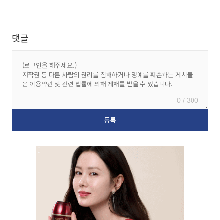
댓글
0 / 300