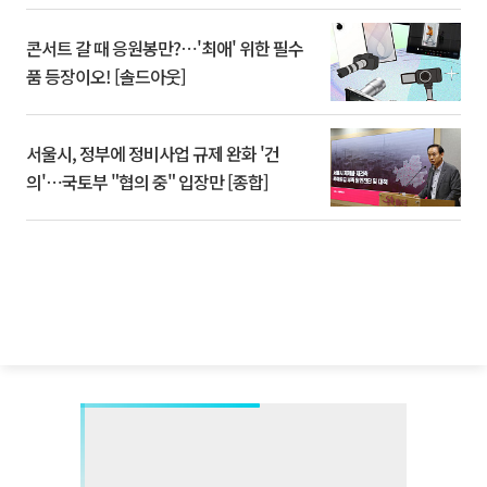
콘서트 갈 때 응원봉만?⋯'최애' 위한 필수
품 등장이오! [솔드아웃]
서울시, 정부에 정비사업 규제 완화 '건
의'⋯국토부 "협의 중" 입장만 [종합]