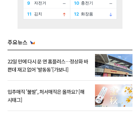
주요뉴스
22일 만에 다시 문 연 홈플러스…정상화 바
쁜데 재고 없어 ‘발동동’[가보니]
입추매직 '불발', 처서매직은 올까요? [해
시태그]