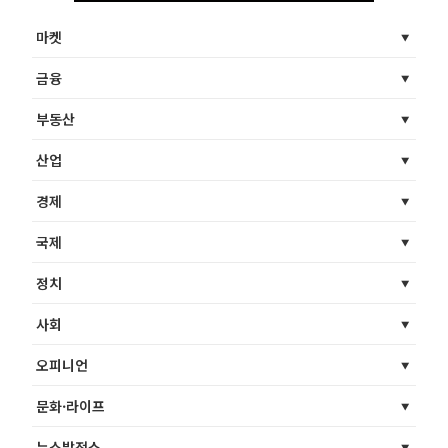
마켓
금융
부동산
산업
경제
국제
정치
사회
오피니언
문화·라이프
뉴스발전소