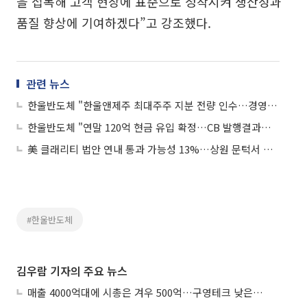
을 접목해 고객 현장에 표준으로 정착시켜 생산성과
품질 향상에 기여하겠다”고 강조했다.
관련 뉴스
한울반도체 "한울앤제주 최대주주 지분 전량 인수…경영권 불확실성 해소"
한울반도체 "연말 120억 현금 유입 확정…CB 발행결과로 재무 리스크 정리"
美 클래리티 법안 연내 통과 가능성 13%…상원 문턱서 제동
#한울반도체
김우람 기자의 주요 뉴스
매출 4000억대에 시총은 겨우 500억…구영테크 낮은 몸값에 저가 승계 마무리