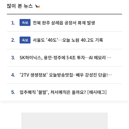
많이 본 뉴스
전북 완주 삼례읍 공장서 화재 발생
속보
1.
서울도 '40도'…오늘 노원 40.2도 기록
속보
2.
SK하이닉스, 용인·청주에 54조 투자…AI 메모리 생산기지 키운다
3.
'2TV 생생정보' 오늘방송맛집- 배우 강성진 단골! 쌀국수ㆍ푸팟퐁 커리 맛집 '블○○○'
4.
입추매직 '불발', 처서매직은 올까요? [해시태그]
5.