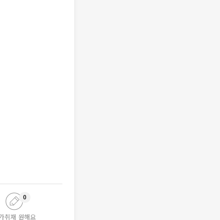
0
가취재 원해요