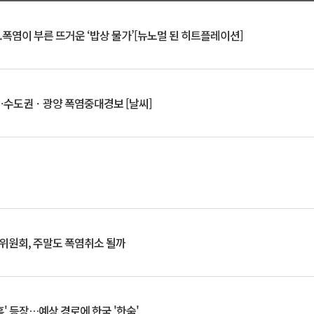
.폭염이 부른 뜨거운 ‘밥상 물가’[뉴노멀 된 히트플레이션]
⋯수도권ㆍ광양 폭염중대경보 [날씨]
행위원회, 주말도 폭염취소 될까
찬홈' 등장…예상 경로에 한국 '한숨'