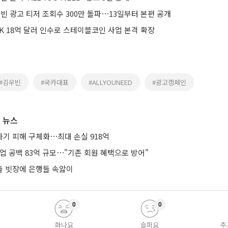
빈 광고 티저 조회수 300만 돌파⋯13일부터 본편 공개
K 18억 달러 인수로 스테이블코인 사업 본격 확장
#김우빈
#국카대표
#ALLYOUNEED
#광고캠페인
 뉴스
기 피해 구체화⋯최대 손실 918억
업 공백 83억 규모⋯"기존 회원 혜택으로 방어"
 빗장에 은행들 속앓이
0
0
화나요
슬퍼요
추