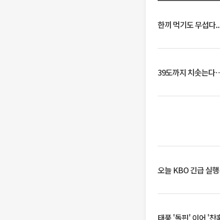
한끼 먹기도 무섭다..
39도까지 치솟는다
오늘 KBO 긴급 실
태풍 '돌핀' 이어 '