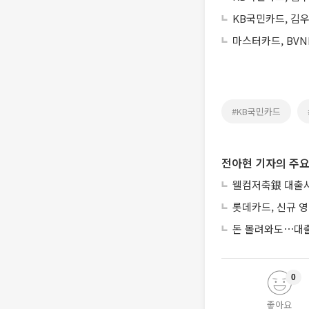
KB국민카드, 김우
마스터카드, BVN
#KB국민카드
전아현 기자의 주요
웰컴저축銀 대출사
롯데카드, 신규 영
돈 몰려와도⋯대출
0
좋아요