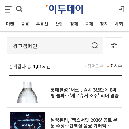
마켓
금융
부동산
산업
경제
국제
정치
사회
검색결과 총
1,015
건
정확도순
최신순
롯데칠성 ‘새로’, 출시 3년만에 8억
병 돌파…‘제로슈거 소주’ 리더 입증
남양유업, '맥스서밋 2026' 음료 부
문 수상…단백질 음료 거래액