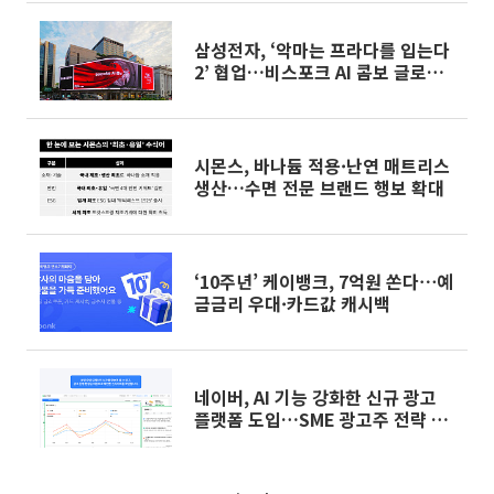
삼성전자, ‘악마는 프라다를 입는다
2’ 협업…비스포크 AI 콤보 글로벌
캠페인
시몬스, 바나듐 적용·난연 매트리스
생산…수면 전문 브랜드 행보 확대
‘10주년’ 케이뱅크, 7억원 쏜다⋯예
금금리 우대·카드값 캐시백
네이버, AI 기능 강화한 신규 광고
플랫폼 도입…SME 광고주 전략 수
립·집행 더 쉬워진다