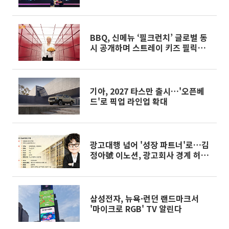
158%↑
BBQ, 신메뉴 ‘필크런치’ 글로벌 동
시 공개하며 스트레이 키즈 필릭스
와 협업
기아, 2027 타스만 출시…'오픈베
드'로 픽업 라인업 확대
광고대행 넘어 '성장 파트너'로…김
정아號 이노션, 광고회사 경계 허문
다 [CEO 탐구생활]
삼성전자, 뉴욕·런던 랜드마크서
'마이크로 RGB' TV 알린다