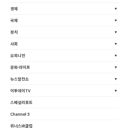
경제
국제
정치
사회
오피니언
문화·라이프
뉴스발전소
이투데이TV
스페셜리포트
Channel 5
위너스IR클럽