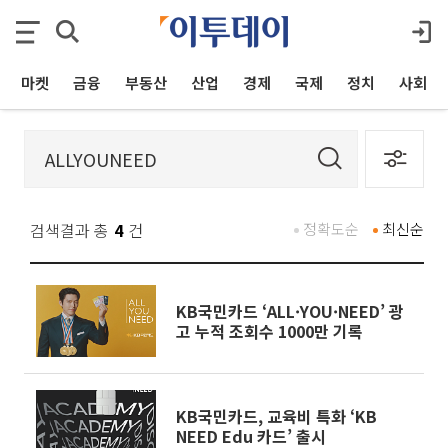
마켓
금융
부동산
산업
경제
국제
정치
사회
검색결과 총
4
건
정확도순
최신순
KB국민카드 ‘ALL·YOU·NEED’ 광
고 누적 조회수 1000만 기록
KB국민카드, 교육비 특화 ‘KB
NEED Edu 카드’ 출시