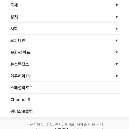
국제
정치
사회
오피니언
문화·라이프
뉴스발전소
이투데이TV
스페셜리포트
Channel 5
위너스IR클럽
무단전재 및 수집, 복사, 재배포, AI학습 이용 금지