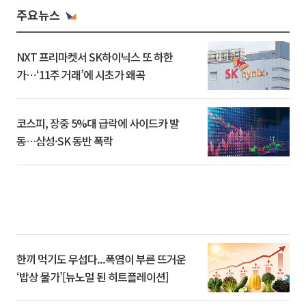
주요뉴스
NXT 프리마켓서 SK하이닉스 또 하한
가⋯‘11주 거래’에 시초가 왜곡
코스피, 장중 5%대 급락에 사이드카 발
동…삼성·SK 동반 폭락
한끼 먹기도 무섭다...폭염이 부른 뜨거운
‘밥상 물가’[뉴노멀 된 히트플레이션]