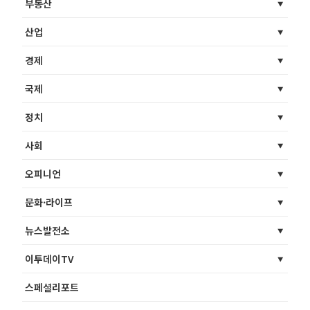
부동산
산업
경제
국제
정치
사회
오피니언
문화·라이프
뉴스발전소
이투데이TV
스페셜리포트