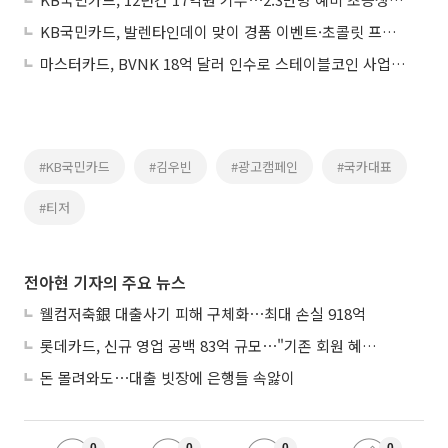
KB국민카드, 발렌타인데이 맞이 경품 이벤트·초콜릿 프로모션 실시
마스터카드, BVNK 18억 달러 인수로 스테이블코인 사업 본격 확장
#KB국민카드
#김우빈
#광고캠페인
#국카대표
#티저
전아현 기자의 주요 뉴스
웰컴저축銀 대출사기 피해 구체화⋯최대 손실 918억
롯데카드, 신규 영업 공백 83억 규모⋯"기존 회원 혜택으로 방어"
돈 몰려와도⋯대출 빗장에 은행들 속앓이
0
0
0
0