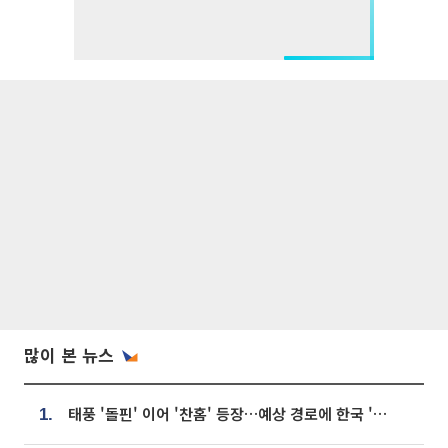
많이 본 뉴스
태풍 '돌핀' 이어 '찬홈' 등장…예상 경로에 한국 '한숨'
1.