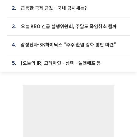
급등한 국제 금값…국내 금시세는?
2.
오늘 KBO 긴급 실행위원회, 주말도 폭염취소 될까
3.
삼성전자·SK하이닉스 “주주 환원 강화 방안 마련”
4.
[오늘의 IR] 고려아연ㆍ심텍ㆍ엘앤에프 등
5.