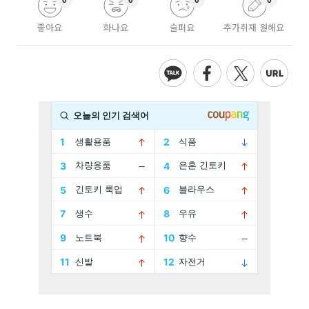
좋아요
화나요
슬퍼요
추가취재 원해요