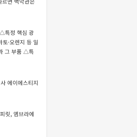
 따르면 백악관은
△특정 핵심 광
마토·오렌지 등 일
와 그 부품 △특
자회사 에이에스티지
스피릿, 엠브라에