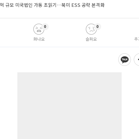
0억 규모 미국법인 가동 초읽기…북미 ESS 공략 본격화
0
0
화나요
슬퍼요
추