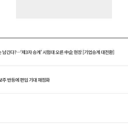
 남긴다?…‘제3자 승계’ 시험대 오른 中企 현장 [기업승계 대전환]
후보주 반등에 편입 기대 재점화