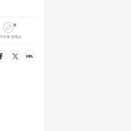
0
가취재 원해요