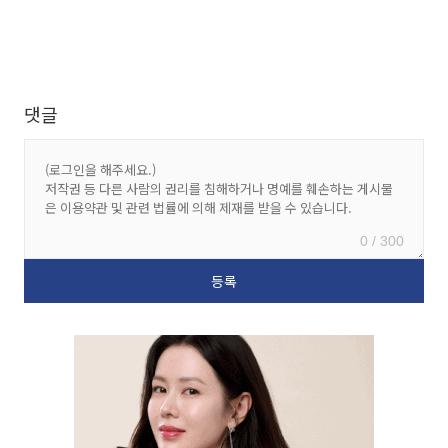
댓글
0 / 300