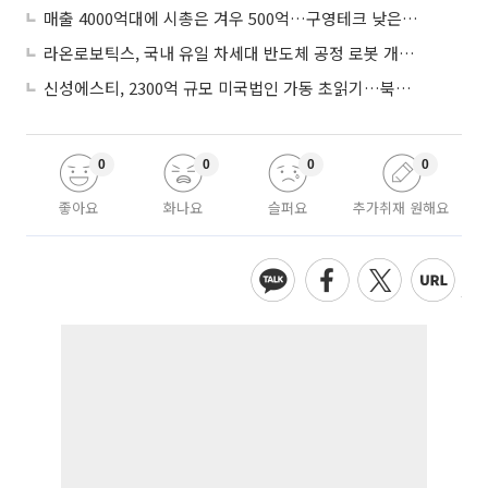
매출 4000억대에 시총은 겨우 500억…구영테크 낮은 몸값에 저가 승계 마무리
라온로보틱스, 국내 유일 차세대 반도체 공정 로봇 개발 ‘고객사 테스트 진행’
신성에스티, 2300억 규모 미국법인 가동 초읽기…북미 ESS 공략 본격화
0
0
0
0
좋아요
화나요
슬퍼요
추가취재 원해요