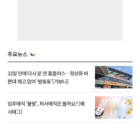
주요뉴스
22일 만에 다시 문 연 홈플러스…정상화 바
쁜데 재고 없어 ‘발동동’[가보니]
입추매직 '불발', 처서매직은 올까요? [해
시태그]