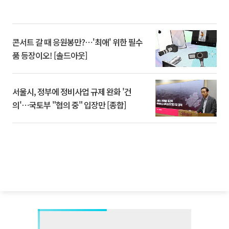
콘서트 갈 때 응원봉만?⋯'최애' 위한 필수
품 등장이오! [솔드아웃]
서울시, 정부에 정비사업 규제 완화 '건
의'⋯국토부 "협의 중" 입장만 [종합]