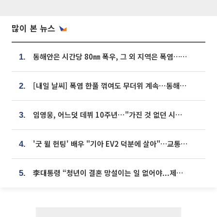
많이 본 뉴스
동해안은 시간당 80㎜ 폭우, 그 외 지역은 폭염…‘극과 극 날씨’
1.
[내일 날씨] 폭염 한풀 꺾여도 무더위 계속⋯동해안 이틀 연속 비
2.
임영웅, 어느덧 데뷔 10주년⋯"가진 것 없던 시절, 내 앞엔 20명의 팬뿐"
3.
'굿 윌 헌팅' 배우 "기아 EV2 덕분에 살아"…교통사고 후 안전성 극찬
4.
李대통령 “청년이 결혼 망설이는 일 없어야...제도상 불이익 조사”
5.