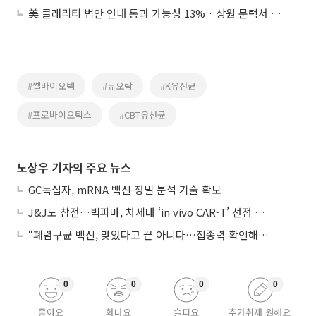
美 클래리티 법안 연내 통과 가능성 13%…상원 문턱서 제동
#쎌바이오텍
#듀오락
#K유산균
#프로바이오틱스
#CBT유산균
노상우 기자의 주요 뉴스
GC녹십자, mRNA 백신 정밀 분석 기술 확보
J&J도 참전…빅파마, 차세대 ‘in vivo CAR-T’ 선점 경쟁 본격화
“폐렴구균 백신, 맞았다고 끝 아니다…접종력 확인해야”
0
0
0
0
좋아요
화나요
슬퍼요
추가취재 원해요