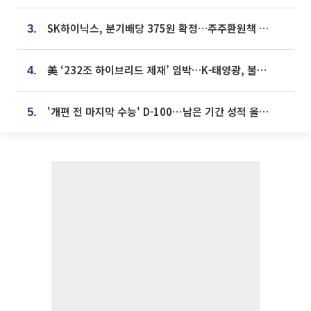
SK하이닉스, 분기배당 375원 확정…주주환원책 9월로 앞당겨 발표
3.
美 ‘232조 하이브리드 제재’ 임박…K-태양광, 불확실성 털고 날개 다나
4.
'개편 전 마지막 수능' D-100⋯남은 기간 성적 올릴 전략은
5.