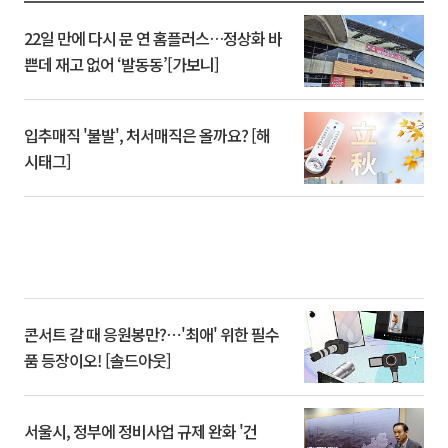
22일 만에 다시 문 연 홈플러스…정상화 바
쁜데 재고 없어 ‘발동동’[가보니]
입추매직 '불발', 처서매직은 올까요? [해
시태그]
콘서트 갈 때 응원봉만?⋯'최애' 위한 필수
품 등장이오! [솔드아웃]
서울시, 정부에 정비사업 규제 완화 '건