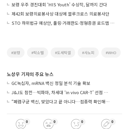
보령 우주 경진대회 ‘HIS Youth’ 수상작, 달까지 간다
제42회 보령의료봉사상 대상에 블루크로스 의료봉사단
STO 하위법규 예상안, 풀링·거래한도·정형증권 로드맵 제시
#보령
#탁소텔
#도세탁셀
#사노피
#WHO
노상우 기자의 주요 뉴스
GC녹십자, mRNA 백신 정밀 분석 기술 확보
J&J도 참전…빅파마, 차세대 ‘in vivo CAR-T’ 선점 경쟁 본격화
“폐렴구균 백신, 맞았다고 끝 아니다…접종력 확인해야”
0
0
0
0