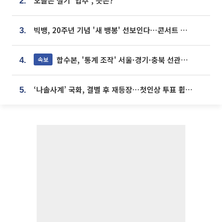
오늘은 절기 '입추', 뜻은?
2.
빅뱅, 20주년 기념 '새 뱅봉' 선보인다⋯콘서트 앞두고 팝업 개최
3.
합수본, '통계 조작' 서울·경기·충북 선관위 등 추가 압수수색
속보
4.
‘나솔사계’ 국화, 결별 후 재등장⋯첫인상 투표 휩쓸고 ‘인기녀’ 등극
5.