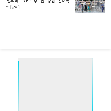
'입추'에도 39도⋯수도권ㆍ강원ㆍ전라 폭
염 [날씨]