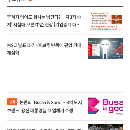
후계자 없어도 회사는 남긴다?…‘제3자 승
계’ 시험대 오른 中企 현장 [기업승계 대전
환]
MSCI 발표 D-7…후보주 반등에 편입 기대
재점화
논란의 'Busan is Good'…8억 도시
단독
브랜드, 용산 대통령실 CI 업체가 수행