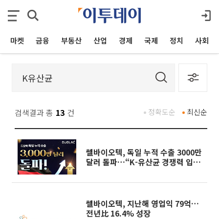
마켓
금융
부동산
산업
경제
국제
정치
사회
검색결과 총
13
건
정확도순
최신순
쎌바이오텍, 독일 누적 수출 3000만
달러 돌파…“K-유산균 경쟁력 입
증”
쎌바이오텍, 지난해 영업익 79억…
전년比 16.4% 성장