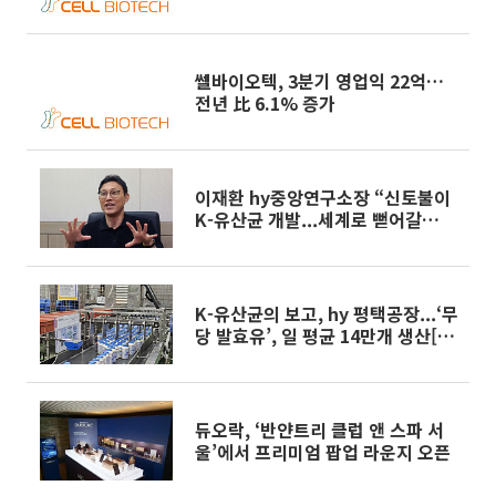
쎌바이오텍, 3분기 영업익 22억…
전년 比 6.1% 증가
이재환 hy중앙연구소장 “신토불이
K-유산균 개발...세계로 뻗어갈
것”[유통人터뷰]
K-유산균의 보고, hy 평택공장...‘무
당 발효유’, 일 평균 14만개 생산[르
포]
듀오락, ‘반얀트리 클럽 앤 스파 서
울’에서 프리미엄 팝업 라운지 오픈