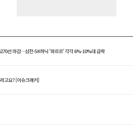
6270선 마감…삼전·SK하닉 '와르르' 각각 6%·10%대 급락
 깨라고요? [이슈크래커]