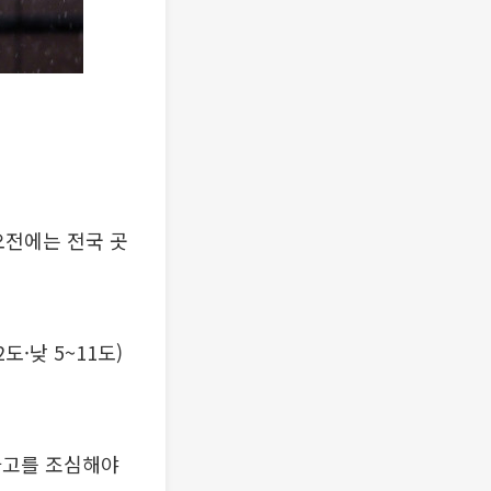
오전에는 전국 곳
도·낮 5~11도)
사고를 조심해야