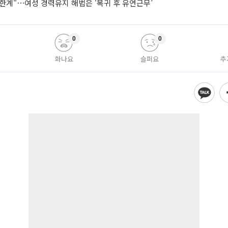
한계"⋯여성 경력유지 해법은 '복귀 후 유연근무’
0
0
화나요
슬퍼요
추