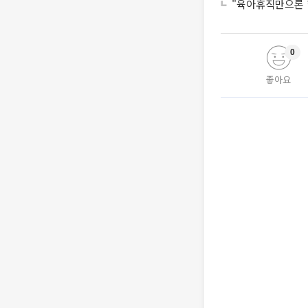
"육아휴직만으론 
0
좋아요