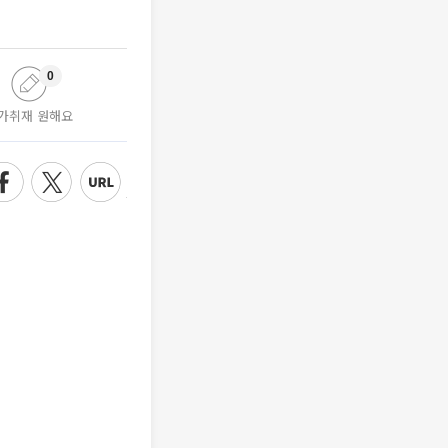
0
가취재 원해요