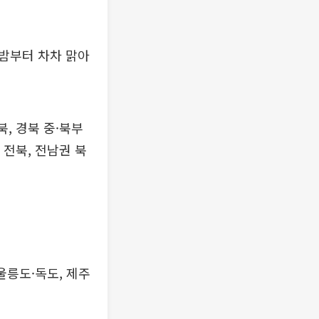
밤부터 차차 맑아
북, 경북 중·북부
 전북, 전남권 북
울릉도·독도, 제주