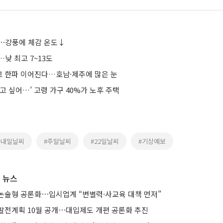
⋯강풍에 체감 온도↓
낮 최고 7~13도
동고 한파 이어진다…호남·제주에 많은 눈
고 싶어…’ 고령 가구 40%가 노후 주택
#내일날씨
#주말날씨
#22일날씨
#기상예보
 뉴스
논술형 공론화⋯입시업계 “변별력·사교육 대책 먼저”
발전계획 10월 공개⋯대입제도 개편 공론화 추진