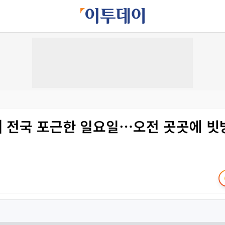
씨] 전국 포근한 일요일⋯오전 곳곳에 빗