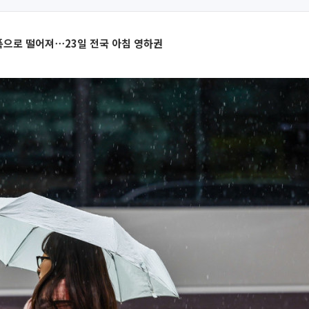
 폭으로 떨어져⋯23일 전국 아침 영하권