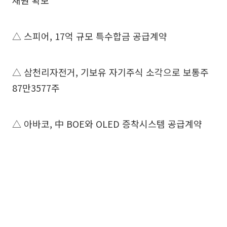
재원 확보“
△ 스피어, 17억 규모 특수합금 공급계약
△ 삼천리자전거, 기보유 자기주식 소각으로 보통주
87만3577주
△ 아바코, 中 BOE와 OLED 증착시스템 공급계약