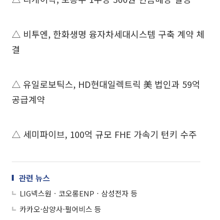
△ 비투엔, 한화생명 융자차세대시스템 구축 계약 체
결
△ 유일로보틱스, HD현대일렉트릭 美 법인과 59억
공급계약
△ 세미파이브, 100억 규모 FHE 가속기 턴키 수주
관련 뉴스
LIG넥스원ㆍ코오롱ENPㆍ삼성전자 등
카카오·삼양사·펄어비스 등