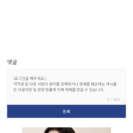
댓글
0 / 300