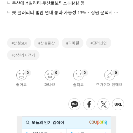
두산에너빌리티·두산로보틱스·HMM 등
美 클래리티 법안 연내 통과 가능성 13%…상원 문턱서 제동
#삼성SDI
#삼성물산
#파미셀
#고려산업
#삼천리자전거
0
0
0
0
좋아요
화나요
슬퍼요
추가취재 원해요