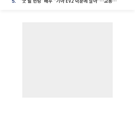
'굿 윌 헌팅' 배우 "기아 EV2 덕분에 살아"…교통사고 후 안전성 극찬
5.