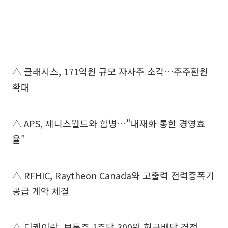
△ 클래시스, 171억원 규모 자사주 소각…주주환원
확대
△ APS, 제니스월드와 합병…"내재화 통한 경영효
율"
△ RFHIC, Raytheon Canada와 고출력 전력증폭기
공급 계약 체결
△ 디케이락, 보통주 1주당 300원 현금배당 결정