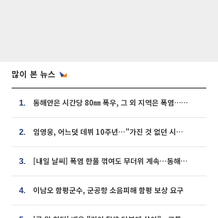
많이 본 뉴스
동해안은 시간당 80㎜ 폭우, 그 외 지역은 폭염…‘극과 극 날씨’
1.
임영웅, 어느덧 데뷔 10주년⋯"가진 것 없던 시절, 내 앞엔 20명의 팬뿐"
2.
[내일 날씨] 폭염 한풀 꺾여도 무더위 계속⋯동해안 이틀 연속 비
3.
이남오 함평군수, 군공항 소음피해 함평 보상 요구
4.