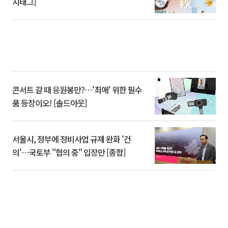
시태그]
콘서트 갈 때 응원봉만?⋯'최애' 위한 필수
품 등장이오! [솔드아웃]
서울시, 정부에 정비사업 규제 완화 '건
의'⋯국토부 "협의 중" 입장만 [종합]