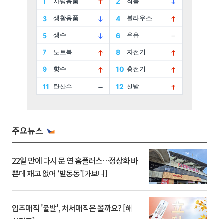
주요뉴스
22일 만에 다시 문 연 홈플러스…정상화 바
쁜데 재고 없어 ‘발동동’[가보니]
입추매직 '불발', 처서매직은 올까요? [해