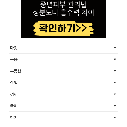
마켓
금융
부동산
산업
경제
국제
정치