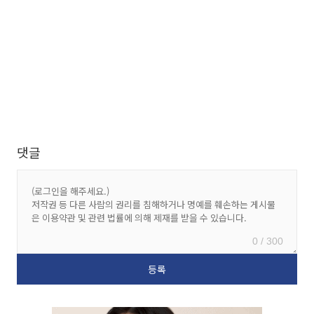
댓글
0 / 300