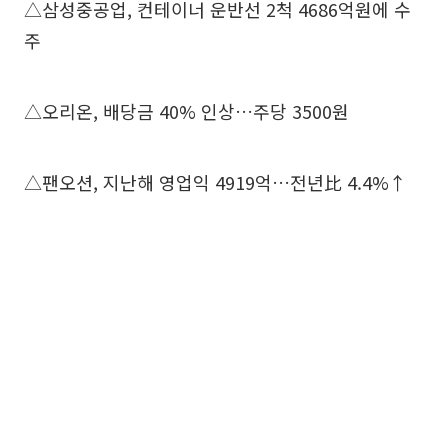
△삼성중공업, 컨테이너 운반선 2척 4686억원에 수
주
△오리온, 배당금 40% 인상…주당 3500원
△팬오션, 지난해 영업익 4919억…전년比 4.4%↑