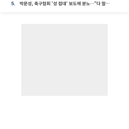
박문성, 축구협회 '성 접대' 보도에 분노…"다 말아먹으려고 작정했나"
5.