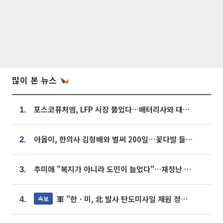
많이 본 뉴스
포스코퓨처엠, LFP 시장 뚫었다…배터리사와 대규모 장기 공급 합의
1.
아옳이, 한의사 김형배와 벌써 200일⋯꽃다발 들고 "프러포즈 아냐"
2.
추미애 "복지가 아니라 도민이 늘었다"…재정난 책임론 정면돌파
3.
軍 "한ㆍ미, 北 발사 탄도미사일 제원 정밀분석 중"
속보
4.