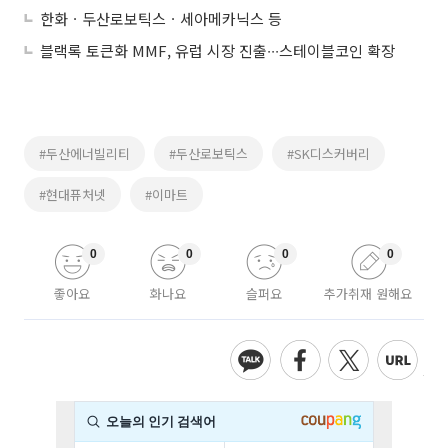
한화ㆍ두산로보틱스ㆍ세아메카닉스 등
블랙록 토큰화 MMF, 유럽 시장 진출∙∙∙스테이블코인 확장
#두산에너빌리티
#두산로보틱스
#SK디스커버리
#현대퓨처넷
#이마트
0
0
0
0
좋아요
화나요
슬퍼요
추가취재 원해요