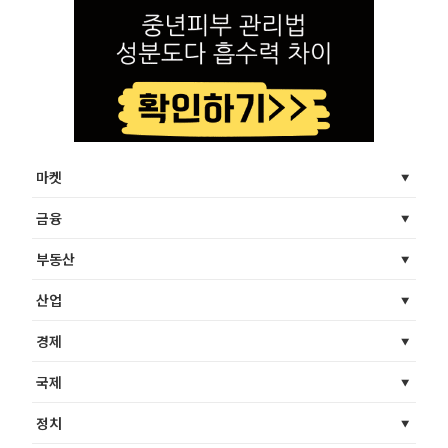
마켓
금융
부동산
산업
경제
국제
정치