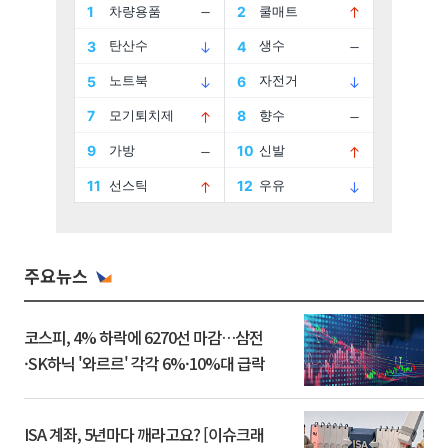
주요뉴스
코스피, 4% 하락에 6270선 마감…삼전
·SK하닉 '와르르' 각각 6%·10%대 급락
ISA 계좌, 5년마다 깨라고요? [이슈크래