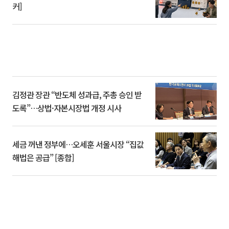
커]
김정관 장관 “반도체 성과급, 주총 승인 받
도록”…상법·자본시장법 개정 시사
세금 꺼낸 정부에…오세훈 서울시장 “집값
해법은 공급” [종합]