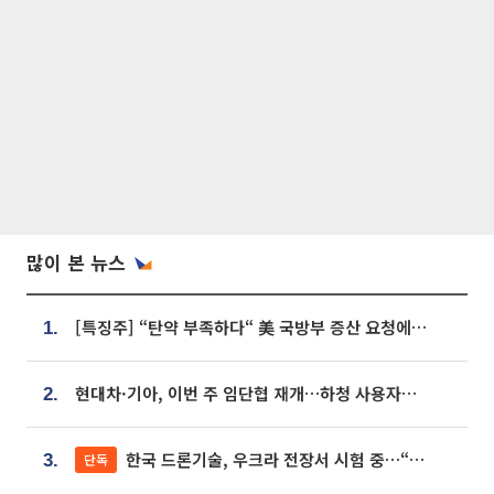
많이 본 뉴스
[특징주] “탄약 부족하다“ 美 국방부 증산 요청에⋯국내 방산주 급등세
1.
현대차·기아, 이번 주 임단협 재개…하청 사용자성 재심도 ‘변수’
2.
한국 드론기술, 우크라 전장서 시험 중…“스타트업 여러 곳 참여”
단독
3.