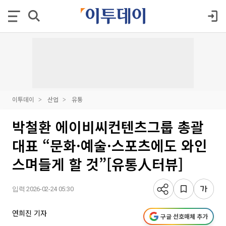
이투데이
산업
유통
박철환 에이비씨컨텐츠그룹 총괄
대표 “문화·예술·스포츠에도 와인
스며들게 할 것”[유통人터뷰]
입력 2026-02-24 05:30
연희진 기자
구글 선호매체 추가