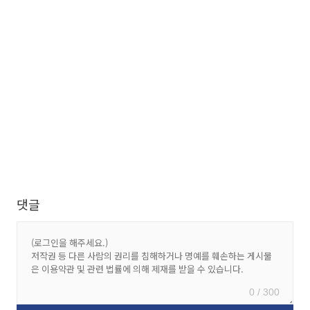
댓글
0 / 300