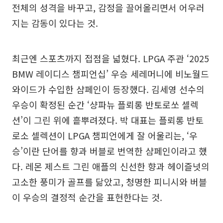
전체의 성격을 바꾸고, 감정을 끌어올리면서 어우러
지는 감동이 있다는 것.
최근엔 스포츠까지 접점을 넓혔다. LPGA 주관 ‘2025
BMW 레이디스 챔피언십’ 우승 세레머니에 비노월드
와이드가 수입한 샴페인이 등장했다. 김세영 선수의
우승이 확정된 순간 ‘샹파뉴 플뢰롱 반토로쏘 셀렉
션’이 그린 위에 흩뿌려졌다. 박 대표는 플뢰롱 반토
로소 셀렉션이 LPGA 챔피언에게 잘 어울리는, ‘우
승’이란 단어를 향과 버블로 번역한 샴페인이라고 했
다. 레몬 제스트 그린 애플의 신선한 향과 헤이즐넛의
고소한 풍미가 골프를 닮았고, 청명한 피니시와 버블
이 우승의 결정적 순간을 표현한다는 것.