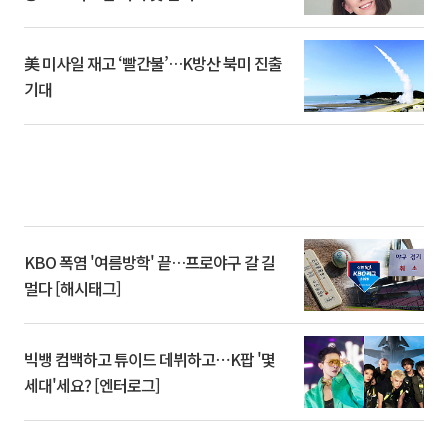
美 미사일 재고 ‘빨간불’…K방산 북미 진출
기대
KBO 폭염 '여름방학' 끝…프로야구 갈 길
멀다 [해시태그]
빅뱅 컴백하고 튜이드 데뷔하고⋯K팝 '몇
세대'세요? [엔터로그]