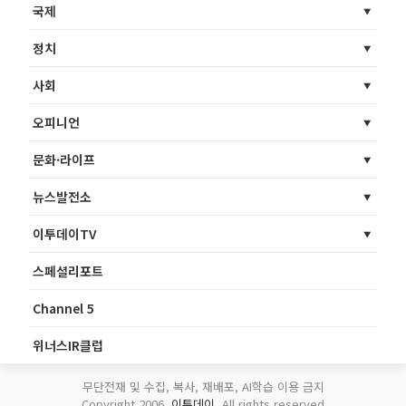
국제
정치
사회
오피니언
문화·라이프
뉴스발전소
이투데이TV
스페셜리포트
Channel 5
위너스IR클럽
무단전재 및 수집, 복사, 재배포, AI학습 이용 금지
Copyright 2006.
이투데이
. All rights reserved