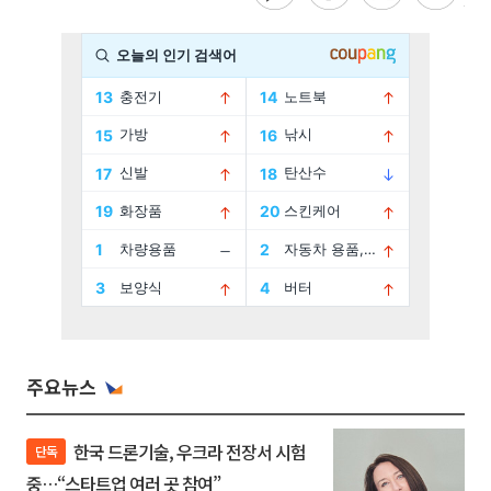
주요뉴스
한국 드론기술, 우크라 전장서 시험
단독
중…“스타트업 여러 곳 참여”