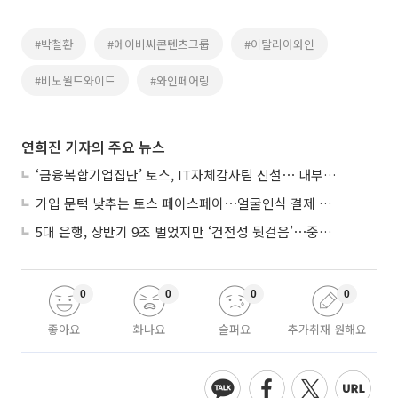
#박철환
#에이비씨콘텐츠그룹
#이탈리아와인
#비노월드와이드
#와인페어링
연희진 기자의 주요 뉴스
‘금융복합기업집단’ 토스, IT자체감사팀 신설⋯ 내부통제 강화
가입 문턱 낮추는 토스 페이스페이⋯얼굴인식 결제 확산 속도낸다
5대 은행, 상반기 9조 벌었지만 ‘건전성 뒷걸음’⋯중기대출 문턱 높아지나
0
0
0
0
좋아요
화나요
슬퍼요
추가취재 원해요