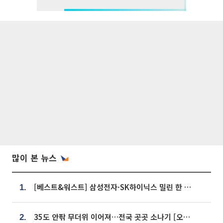
많이 본 뉴스
[베스트&워스트] 삼성전자·SK하이닉스 밀린 한 주…상상인증권은 85% 급등
1.
35도 안팎 무더위 이어져…전국 곳곳 소나기 [오늘 날씨]
2.