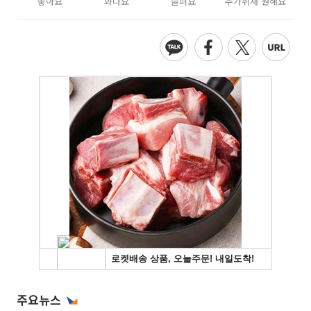
좋아요
화나요
슬퍼요
추가취재 원해요
주요뉴스