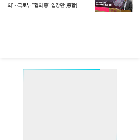
의'⋯국토부 "협의 중" 입장만 [종합]