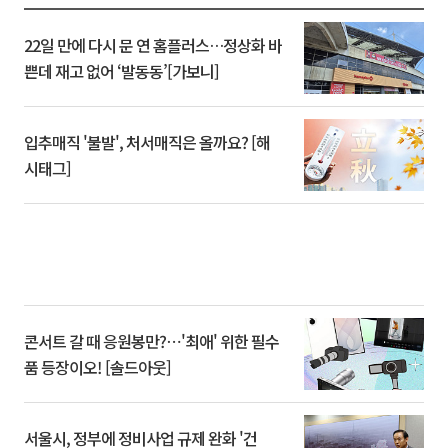
22일 만에 다시 문 연 홈플러스…정상화 바
쁜데 재고 없어 ‘발동동’[가보니]
입추매직 '불발', 처서매직은 올까요? [해
시태그]
콘서트 갈 때 응원봉만?⋯'최애' 위한 필수
품 등장이오! [솔드아웃]
서울시, 정부에 정비사업 규제 완화 '건