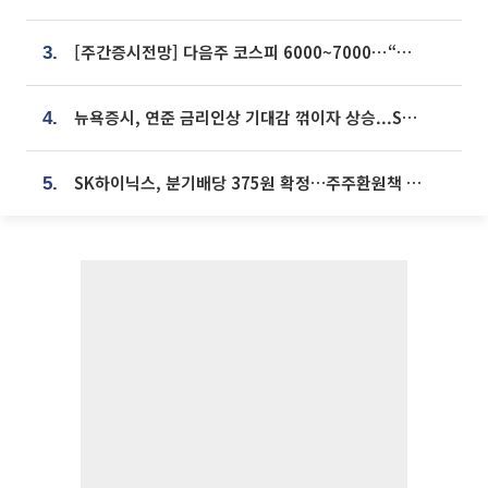
[주간증시전망] 다음주 코스피 6000~7000⋯“外人 수급은 정책이 변수”
3.
뉴욕증시, 연준 금리인상 기대감 꺾이자 상승...S&P500 사상 최고치 [종합]
4.
SK하이닉스, 분기배당 375원 확정…주주환원책 9월로 앞당겨 발표
5.