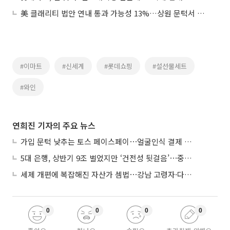
美 클래리티 법안 연내 통과 가능성 13%…상원 문턱서 제동
#이마트
#신세계
#롯데쇼핑
#설선물세트
#와인
연희진 기자의 주요 뉴스
가입 문턱 낮추는 토스 페이스페이⋯얼굴인식 결제 확산 속도낸다
5대 은행, 상반기 9조 벌었지만 ‘건전성 뒷걸음’⋯중기대출 문턱 높아지나
세제 개편에 복잡해진 자산가 셈법⋯강남 고령자·다주택자 ‘자산재편 고심’
0
0
0
0