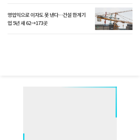
영업익으로 이자도 못 낸다…건설 한계기
업 5년 새 62→173곳