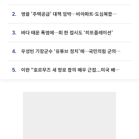
영끌 '주택공급' 대책 임박⋯비아파트·도심복합까지 총동원
2.
바다 태운 폭염에…회 한 접시도 ‘히트플레이션’
3.
우성빈 기장군수 ‘유튜브 정치’에…국민의힘 군의원들 집단 반발
4.
이란 “호르무즈 새 항로 합의 매우 근접...미국 배상 먼저”
5.