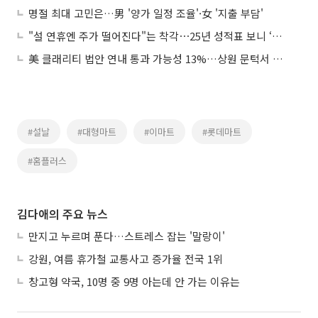
명절 최대 고민은…男 '양가 일정 조율'·女 '지출 부담'
"설 연휴엔 주가 떨어진다"는 착각⋯25년 성적표 보니 ‘기우’였다
美 클래리티 법안 연내 통과 가능성 13%…상원 문턱서 제동
#설날
#대형마트
#이마트
#롯데마트
#홈플러스
김다애의 주요 뉴스
만지고 누르며 푼다…스트레스 잡는 '말랑이'
강원, 여름 휴가철 교통사고 증가율 전국 1위
창고형 약국, 10명 중 9명 아는데 안 가는 이유는