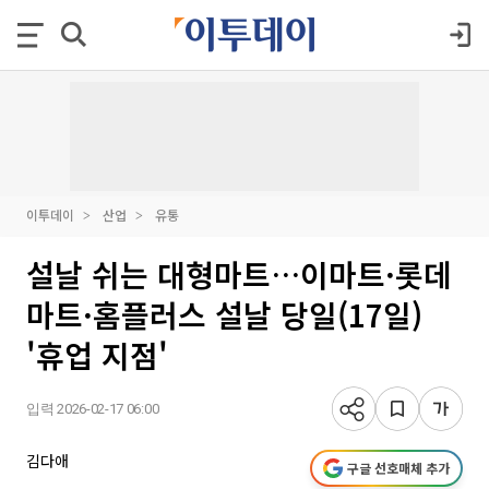
이투데이
산업
유통
설날 쉬는 대형마트…이마트·롯데
마트·홈플러스 설날 당일(17일)
'휴업 지점'
입력 2026-02-17 06:00
김다애
구글 선호매체 추가