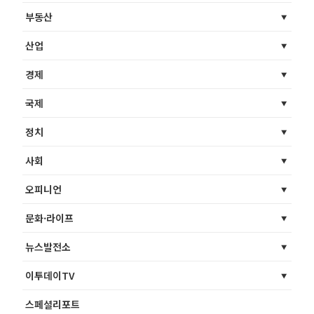
부동산
산업
경제
국제
정치
사회
오피니언
문화·라이프
뉴스발전소
이투데이TV
스페셜리포트