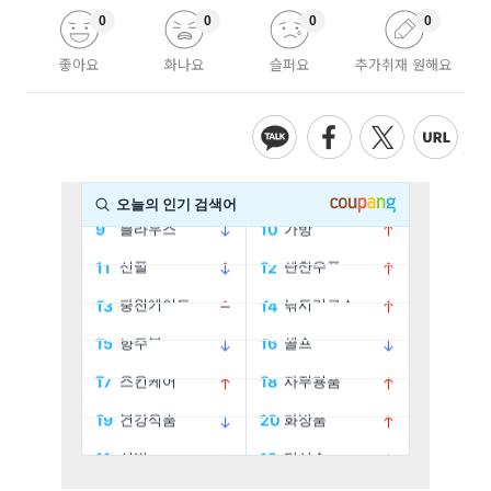
0
0
0
0
좋아요
화나요
슬퍼요
추가취재 원해요