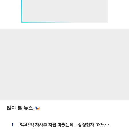
많이 본 뉴스
3445억 자사주 지급 마쳤는데...삼성전자 DX노조, 뒤늦은 '떼쓰기 집회'
1.