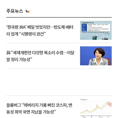
주요뉴스
‘한국판 IRA’ 베일 벗었지만…반도체·배터
리 업계 “시행령이 관건”
與 “세제개편안 다양한 목소리 수렴…이달
말 정리 가능성”
블룸버그 “레버리지 거품 빠진 코스피, 변
동성 최악 국면 지났을 가능성”