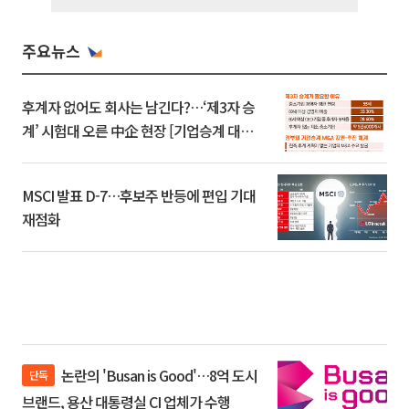
주요뉴스
후계자 없어도 회사는 남긴다?…‘제3자 승
계’ 시험대 오른 中企 현장 [기업승계 대전
환]
MSCI 발표 D-7…후보주 반등에 편입 기대
재점화
논란의 'Busan is Good'…8억 도시
단독
브랜드, 용산 대통령실 CI 업체가 수행