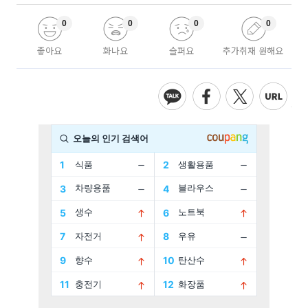
0
0
0
0
좋아요
화나요
슬퍼요
추가취재 원해요