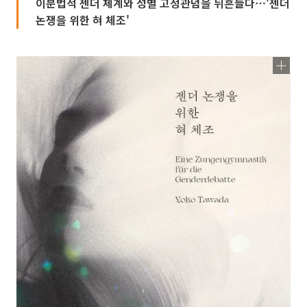
이분법적 젠더 체계와 성별 고정관념을 뒤흔들다⋯'젠더
논쟁을 위한 혀 체조'