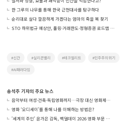
질서와 청결, 효율과 쾌적함이 인간을 억압한다고?
한 그루의 나무를 통해 한국 근현대사를 탐구하다
순리대로 살다 깔끔하게 가겠다는 엄마의 죽을 복 찾기
STO 하위법규 예상안, 풀링·거래한도·정형증권 로드맵 제시
#신간
#실리콘밸리
#테크엘리트
#민주주의위기
#AI패러다임
송석주 기자의 주요 뉴스
음악부터 여성·건축·독립영화까지…극장 대신 영화제로 즐기는 스크린 여행
영화 ‘오디세이’를 통해 나를 이해하는 방법은?
'세계의 주인' 윤가은 감독, 벡델데이 2026 영화 부문 벡델리안 감독 선정