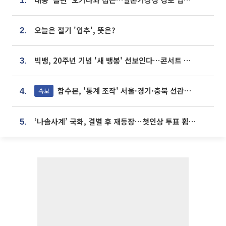
1.
오늘은 절기 '입추', 뜻은?
2.
빅뱅, 20주년 기념 '새 뱅봉' 선보인다⋯콘서트 앞두고 팝업 개최
3.
합수본, '통계 조작' 서울·경기·충북 선관위 등 추가 압수수색
속보
4.
‘나솔사계’ 국화, 결별 후 재등장⋯첫인상 투표 휩쓸고 ‘인기녀’ 등극
5.