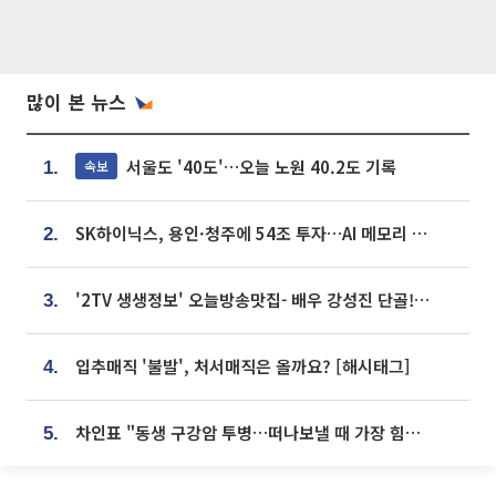
많이 본 뉴스
서울도 '40도'…오늘 노원 40.2도 기록
속보
1.
SK하이닉스, 용인·청주에 54조 투자…AI 메모리 생산기지 키운다
2.
'2TV 생생정보' 오늘방송맛집- 배우 강성진 단골! 쌀국수ㆍ푸팟퐁 커리 맛집 '블○○○'
3.
입추매직 '불발', 처서매직은 올까요? [해시태그]
4.
차인표 "동생 구강암 투병…떠나보낼 때 가장 힘들었다”
5.