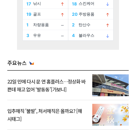
주요뉴스
22일 만에 다시 문 연 홈플러스…정상화 바
쁜데 재고 없어 ‘발동동’[가보니]
입추매직 '불발', 처서매직은 올까요? [해
시태그]