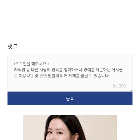
댓글
0 / 300