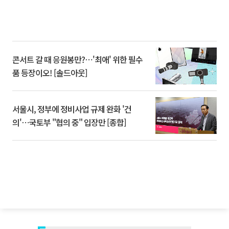
콘서트 갈 때 응원봉만?⋯'최애' 위한 필수
품 등장이오! [솔드아웃]
서울시, 정부에 정비사업 규제 완화 '건
의'⋯국토부 "협의 중" 입장만 [종합]