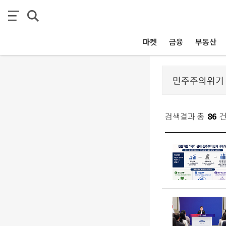
마켓
금융
부동산
검색결과 총
86