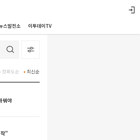
뉴스발전소
이투데이TV
정확도순
최신순
 바꿔야
시작”