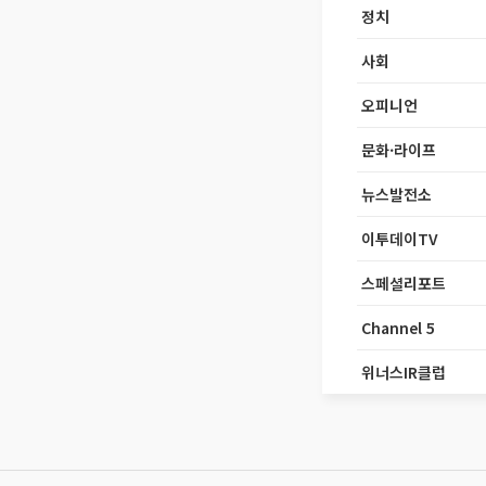
정치
사회
오피니언
문화·라이프
뉴스발전소
이투데이TV
스페셜리포트
Channel 5
위너스IR클럽