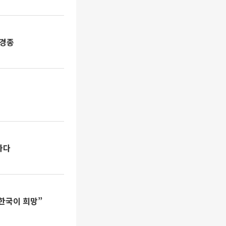
 경종
하다
한국이 희망”