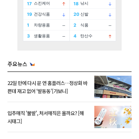
주요뉴스
22일 만에 다시 문 연 홈플러스…정상화 바
쁜데 재고 없어 ‘발동동’[가보니]
입추매직 '불발', 처서매직은 올까요? [해
시태그]