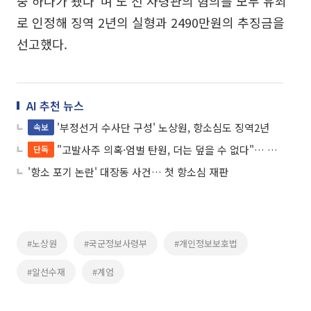
중 하나가 됐다"며 노 전 사령관의 혐의를 모두 유죄
로 인정해 징역 2년의 실형과 2490만원의 추징금을
선고했다.
AI 추천 뉴스
'부정선거 수사단 구성' 노상원, 항소심도 징역2년
속보
"고발사주 의혹·엄벌 탄원, 더는 덮을 수 없다"… 전동평 전 군수 논란, 공천 앞두고 재점화
단독
'항소 포기 논란' 대장동 사건… 첫 항소심 재판
#노상원
#국군정보사령부
#개인정보보호법
#알선수재
#계엄