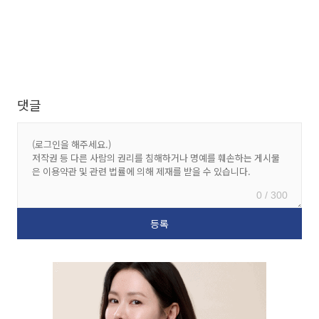
댓글
0 / 300