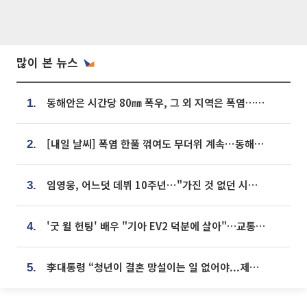
많이 본 뉴스
동해안은 시간당 80㎜ 폭우, 그 외 지역은 폭염…‘극과 극 날씨’
1.
[내일 날씨] 폭염 한풀 꺾여도 무더위 계속⋯동해안 이틀 연속 비
2.
임영웅, 어느덧 데뷔 10주년⋯"가진 것 없던 시절, 내 앞엔 20명의 팬뿐"
3.
'굿 윌 헌팅' 배우 "기아 EV2 덕분에 살아"…교통사고 후 안전성 극찬
4.
李대통령 “청년이 결혼 망설이는 일 없어야...제도상 불이익 조사”
5.