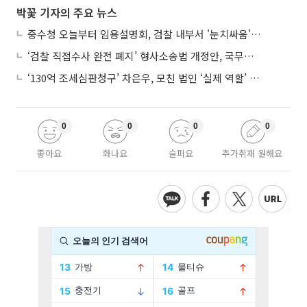
박꽃 기자의 주요 뉴스
중수청 오늘부터 임용설명회, 검찰 내부서 '눈치싸움' 기류변화도
‘검찰 직접수사 완전 폐지’ 형사소송법 개정안, 국무회의 통과
‘130억 조세심판청구’ 차은우, 모친 법인 ‘실제 역할’ 다툴 듯
0
0
0
0
좋아요
화나요
슬퍼요
추가취재 원해요