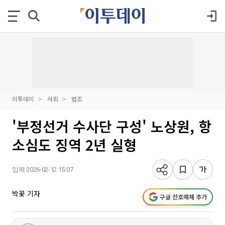
이투데이
사회
법조
'부정선거 수사단 구성' 노상원, 항
소심도 징역 2년 실형
입력 2026-02-12 15:07
박꽃 기자
구글 선호매체 추가