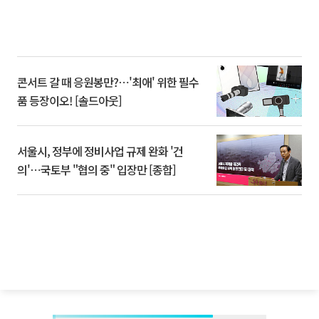
콘서트 갈 때 응원봉만?⋯'최애' 위한 필수
품 등장이오! [솔드아웃]
서울시, 정부에 정비사업 규제 완화 '건
의'⋯국토부 "협의 중" 입장만 [종합]