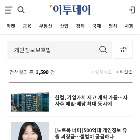
마켓
금융
부동산
산업
경제
국제
정치
사회
검색결과 총
1,590
건
정확도순
최신순
한컴, 기업가치 제고 계획 가동…자
사주 매입·배당 확대 동시에
[노트북 너머]500억대 개인정보 유
출 과징금…셈법이 궁금하다