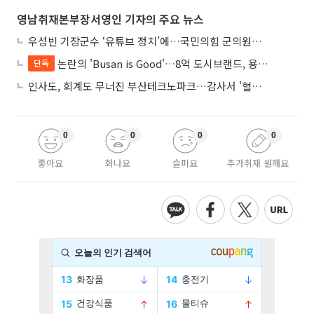
영남취재본부장서영인 기자의 주요 뉴스
우성빈 기장군수 ‘유튜브 정치’에…국민의힘 군의원들 집단 반발
논란의 'Busan is Good'…8억 도시브랜드, 용산 대통령실 CI 업체가 수행
단독
인사도, 회계도 무너진 부산테크노파크…감사서 '혈세 유용·인사 뒤집기' 적발
0
0
0
0
좋아요
화나요
슬퍼요
추가취재 원해요