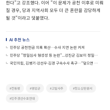
한다”고 강조했다. 이어 "이 문제가 공천 이후로 미뤄
질 경우, 당과 지역사회 모두 더 큰 혼란을 감당하게
될 것"이라고 덧붙였다.
AI 추천 뉴스
민주당 공천헌금 의혹 확산…수사 지연 논란 커져
민주당 "정밀심사 형성성 등 논란"...강진군 김보미 정밀심사 '반발'
국민의힘, 김병기·강선우·김경 구속수사 촉구…“덮으면 특검 추진”
#전동평
#영암군
#고발사주
#항소심탄원서
#민주경선수호연대