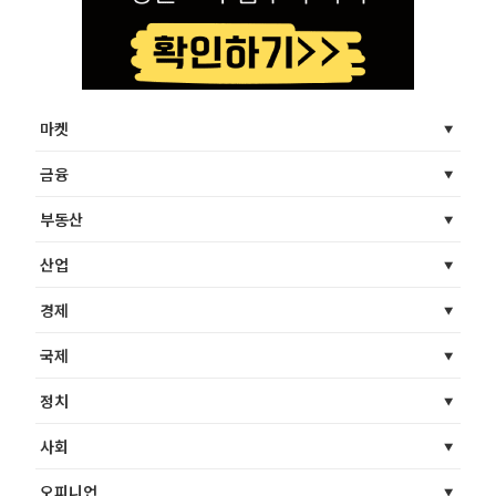
마켓
금융
부동산
산업
경제
국제
정치
사회
오피니언