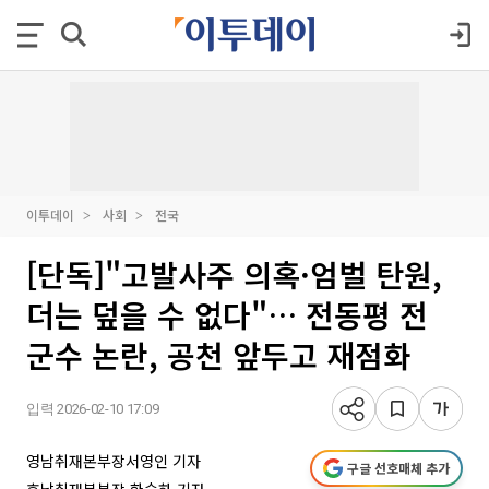
이투데이
사회
전국
[단독]"고발사주 의혹·엄벌 탄원,
더는 덮을 수 없다"… 전동평 전
군수 논란, 공천 앞두고 재점화
입력 2026-02-10 17:09
영남취재본부장서영인 기자
구글 선호매체 추가