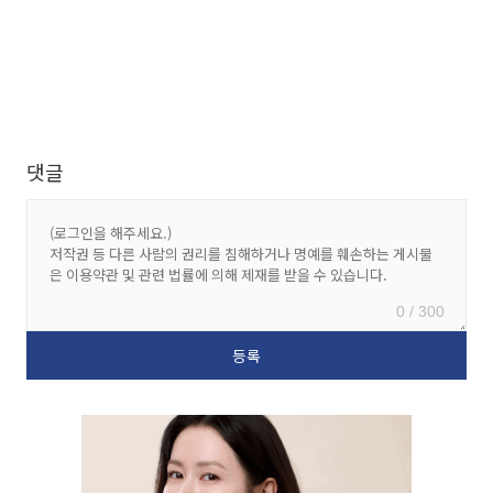
댓글
0 / 300