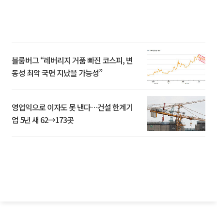
블룸버그 “레버리지 거품 빠진 코스피, 변
동성 최악 국면 지났을 가능성”
영업익으로 이자도 못 낸다…건설 한계기
업 5년 새 62→173곳