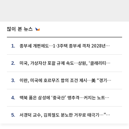
많이 본 뉴스
종부세 개편에도…1·3주택 종부세 격차 2028년부터 확대
1.
미국, 가상자산 포괄 규제 속도…상원, ‘클래리티법’ 9월 절차투표 추진
2.
이란, 미국에 호르무즈 합의 조건 제시…美 “경기 아직 안 끝나” [종합]
3.
맥북 품은 삼성에 ‘중국산’ 맹추격⋯커지는 노트북 OLED 시장
4.
서경덕 교수, 김희철도 분노한 거꾸로 태극기⋯"엉터리는 아냐, 아쉬울 뿐"
5.